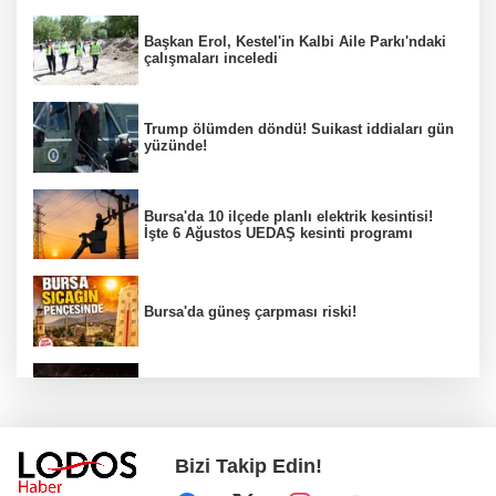
Başkan Erol, Kestel'in Kalbi Aile Parkı'ndaki
çalışmaları inceledi
Trump ölümden döndü! Suikast iddiaları gün
yüzünde!
Bursa'da 10 ilçede planlı elektrik kesintisi!
İşte 6 Ağustos UEDAŞ kesinti programı
Bursa'da güneş çarpması riski!
Bursa YENİ Parti İl Başkanı Nihat Yeşiltaş'ın
A Takımı belli oldu!
Bizi Takip Edin!
Erdoğan: Terör tehdidinden kalıcı olarak
kurtulacağız