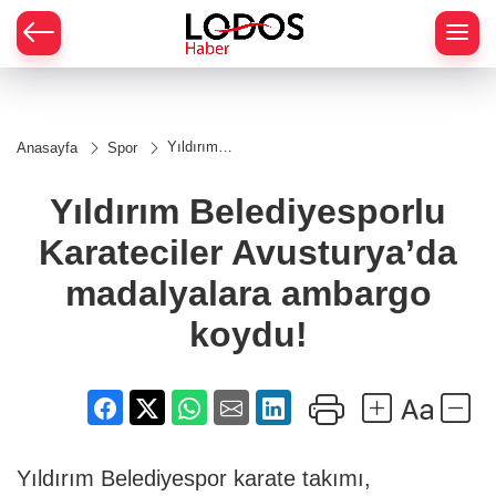
Yıldırım
Anasayfa
Spor
Belediyesporlu
Karateciler
Avusturya’da
Yıldırım Belediyesporlu
madalyalara
ambargo
Karateciler Avusturya’da
koydu!
madalyalara ambargo
koydu!
Yıldırım Belediyespor karate takımı,