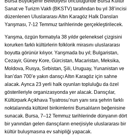
Bursa Büyükşehir Belediyesi öncülüğünde Bursa Kültür
Sanat ve Turizm Vakfı (BKSTV) tarafından bu yıl 38’incisi
düzenlenen Uluslararası Altın Karagöz Halk Dansları
Yarışması, 7-12 Temmuz tarihlerinde gerçekleştirilecek.
Yarışma, özgün formatıyla 38 yıldır geleneksel çizgisini
korurken farklı kültürlerin folklorik mirasını uluslararası
boyutta görünür kılıyor. Yarışmada bu yıl; Bulgaristan,
Cezayir, Güney Kore, Gürcistan, Macaristan, Meksika,
Moldova, Rusya, Sırbistan, Şili, Uruguay, Yunanistan ve
İran’dan 700’e yakın dansçı Altın Karagöz için sahne
alacak. Ayrıca 23 yerli halk oyunları topluluğu da özel
gösterileriyle organizasyonda yer alacak. Dansçılar,
Kültürpark Açıkhava Tiyatrosu’nun yanı sıra şehrin farklı
noktalarında kültürel birikimlerini Bursalıların beğenisine
sunacak. Bursa, 7–12 Temmuz tarihlerinde dünyanın dört
bir yanından gelen dansçıların enerjisiyle uluslararası bir
kültür buluşmasına ev sahipliği yapacak.