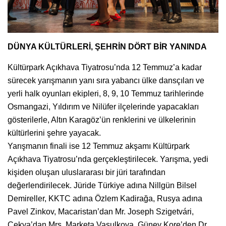
DÜNYA KÜLTÜRLERİ, ŞEHRİN DÖRT BİR YANINDA
Kültürpark Açıkhava Tiyatrosu’nda 12 Temmuz’a kadar
sürecek yarışmanın yanı sıra yabancı ülke dansçıları ve
yerli halk oyunları ekipleri, 8, 9, 10 Temmuz tarihlerinde
Osmangazi, Yıldırım ve Nilüfer ilçelerinde yapacakları
gösterilerle, Altın Karagöz’ün renklerini ve ülkelerinin
kültürlerini şehre yayacak.
Yarışmanın finali ise 12 Temmuz akşamı Kültürpark
Açıkhava Tiyatrosu’nda gerçekleştirilecek. Yarışma, yedi
kişiden oluşan uluslararası bir jüri tarafından
değerlendirilecek. Jüride Türkiye adına Nillgün Bilsel
Demireller, KKTC adına Özlem Kadirağa, Rusya adına
Pavel Zinkov, Macaristan’dan Mr. Joseph Szigetvári,
Çekya’dan Mrs. Marketa Vasulkova, Güney Kore’den Dr.