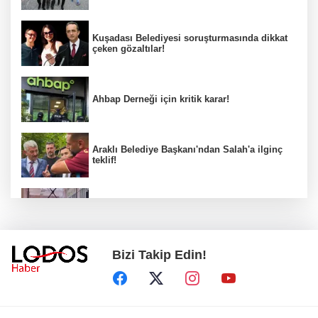
Kuşadası Belediyesi soruşturmasında dikkat
çeken gözaltılar!
Ahbap Derneği için kritik karar!
Araklı Belediye Başkanı'ndan Salah'a ilginç
teklif!
Önce dedesi ve büyükannesini öldürdü,
sonra okulda dehşet saçtı!
Bizi Takip Edin!
MHP'deki "imza" tartışması büyüyor!
Yönter'den peş peşe dikkat çeken mesajlar!
Ceza evleri karıştı! "Hepsinin Allah belasını