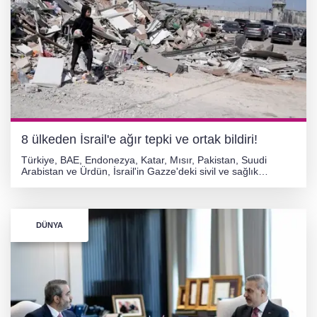
8 ülkeden İsrail'e ağır tepki ve ortak bildiri!
Türkiye, BAE, Endonezya, Katar, Mısır, Pakistan, Suudi
Arabistan ve Ürdün, İsrail'in Gazze'deki sivil ve sağlık
altyapısına yönelik saldırılarını kınayan ortak bildiri yayımladı.
Bakanlar, ateşkes ve iki devletli çözüm çağrısında bulundu.
DÜNYA