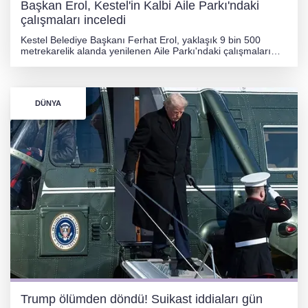
Başkan Erol, Kestel'in Kalbi Aile Parkı'ndaki
çalışmaları inceledi
Kestel Belediye Başkanı Ferhat Erol, yaklaşık 9 bin 500
metrekarelik alanda yenilenen Aile Parkı'ndaki çalışmaları
inceledi. Modern yürüyüş yolları, spor alanları ve çocuk oyun
parklarıyla donatılan alan, yakında vatandaşların hizmetine
sunulacak.
DÜNYA
Trump ölümden döndü! Suikast iddiaları gün