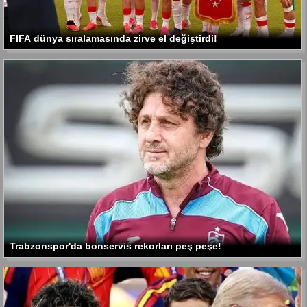
FIFA dünya sıralamasında zirve el değiştirdi!
Trabzonspor'da bonservis rekorları peş peşe!