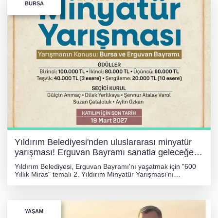
BURSA
Yıldırım Belediyesi'nden uluslararası minyatür
yarışması! Erguvan Bayramı sanatla geleceğe
taşınacak!
Yıldırım Belediyesi, Erguvan Bayramı'nı yaşatmak için "600
Yıllık Miras" temalı 2. Yıldırım Minyatür Yarışması'nı
düzenliyor. Son başvuru 19 Mart 2027 olan yarışmada,
dereceye giren eserlere 100 bin TL'ye kadar ödüller
verilecek.
YAŞAM