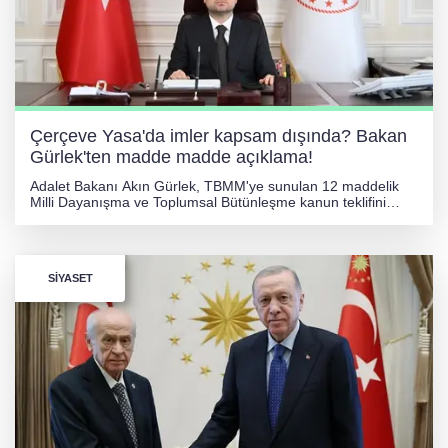
Çerçeve Yasa'da imler kapsam dışında? Bakan
Gürlek'ten madde madde açıklama!
Adalet Bakanı Akın Gürlek, TBMM'ye sunulan 12 maddelik
Milli Dayanışma ve Toplumsal Bütünleşme kanun teklifini
açıkladı. 'Terörsüz Türkiye' hedefli yasa; silah teslimi ve MGK
onayı gibi şartlara bağlı olup, şehit edenleri kapsam dışında
tutuyor.
SIYASET