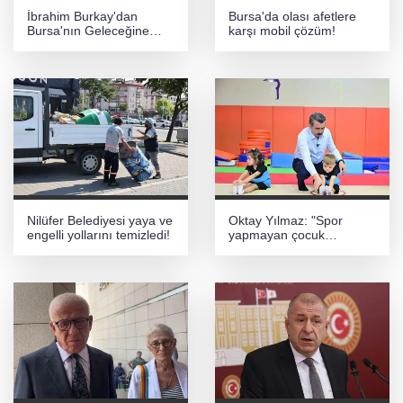
İbrahim Burkay'dan
Bursa'da olası afetlere
Bursa'nın Geleceğine
karşı mobil çözüm!
Yön Verecek Proje:
"Dünyaya Örnek Bir KOBİ
Ekosistemi Kuruyoruz"
Nilüfer Belediyesi yaya ve
Oktay Yılmaz: "Spor
engelli yollarını temizledi!
yapmayan çocuk
kalmayacak"