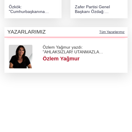
Özkök:
Zafer Partisi Genel
"Cumhurbaşkanına
Başkanı Özdağ:
hakaret aklımın ucundan
"Babanızın kemiklerini
bile geçmez"
sızlatmayacağınızdan
eminim."!
YAZARLARIMIZ
Tüm Yazarlarımız
Özlem Yağmur yazdı:
"AHLAKSIZLAR! UTANMAZLAR!
REZİLLER!"
Özlem Yağmur