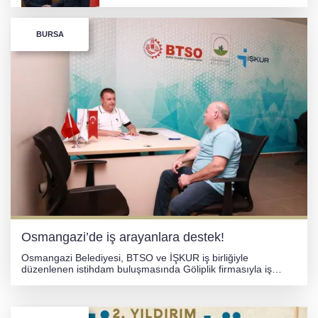
BURSA
Adalet Bakanı Akın Gürlek, gazeteci-yazar
Uğur Mumcu'nun ailesiyle bir araya geldi.
Osmangazi’de iş arayanlara destek!
Osmangazi Belediyesi, BTSO ve İŞKUR iş birliğiyle
düzenlenen istihdam buluşmasında Göliplik firmasıyla iş
arayanları buluşturdu. Görüşmeler sonucunda 4 farklı
pozisyonda toplam 50 kişi işe yerleştirildi.