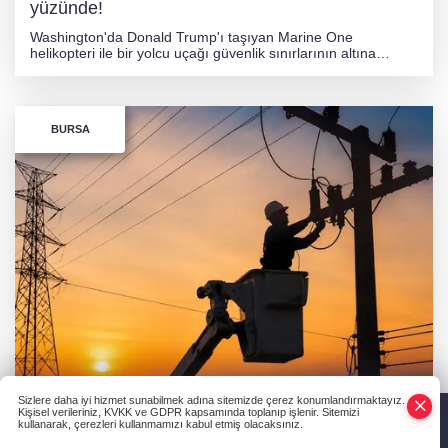
yüzünde!
Washington'da Donald Trump'ı taşıyan Marine One
helikopteri ile bir yolcu uçağı güvenlik sınırlarının altına
yaklaştı. FAA ve NTSB, prosedür hatası şüphesiyle
soruşturma başlattı. Beyaz Saray, Trump'ın tehlike altında
olmadığını açıkladı.
BURSA
Sizlere daha iyi hizmet sunabilmek adına sitemizde çerez konumlandırmaktayız.
Bursa'da 10 ilçede planlı elektrik kesintisi! İşte 6
Kişisel verileriniz, KVKK ve GDPR kapsamında toplanıp işlenir. Sitemizi
kullanarak, çerezleri kullanmamızı kabul etmiş olacaksınız.
Ağustos UEDAŞ kesinti programı
Anasayfa
Haber Ara
Yazarlar
İhbar Hattı