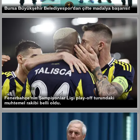
Bursa Büyükşehir Belediyespor'dan çifte madalya başarısı!
Fenerbahçe'nin Şampiyonlar Ligi play-off turundaki
muhtemel rakibi belli oldu.