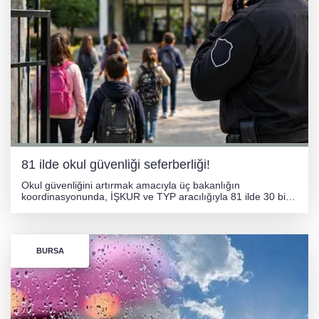
81 ilde okul güvenliği seferberliği!
Okul güvenliğini artırmak amacıyla üç bakanlığın
koordinasyonunda, İŞKUR ve TYP aracılığıyla 81 ilde 30 bin
yeni güvenlik görevlisi istihdam edilecek. Görevlilere
dedektörle üst araması yapma yetkisi verilerek güvenlik
önlemleri sıkılaştırılacak.
BURSA