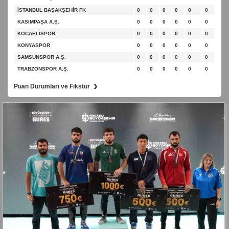
İSTANBUL BAŞAKŞEHİR FK
0
0
0
0
0
0
KASIMPAŞA A.Ş.
0
0
0
0
0
0
KOCAELİSPOR
0
0
0
0
0
0
KONYASPOR
0
0
0
0
0
0
SAMSUNSPOR A.Ş.
0
0
0
0
0
0
TRABZONSPOR A.Ş.
0
0
0
0
0
0
›
Puan Durumları ve Fikstür