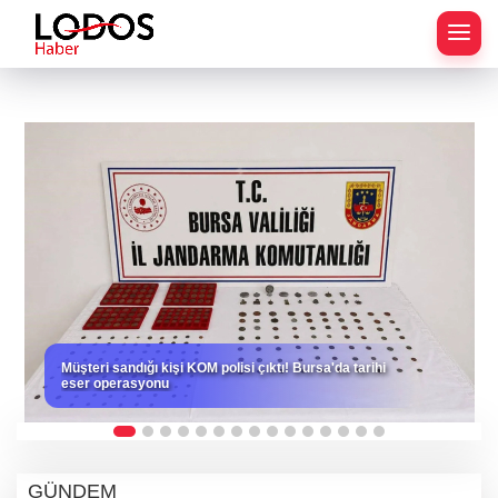
Müşteri sandığı kişi KOM polisi çıktı! Bursa'da tarihi
eser operasyonu
GÜNDEM