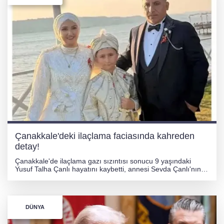
Çanakkale'deki ilaçlama faciasında kahreden
detay!
Çanakkale'de ilaçlama gazı sızıntısı sonucu 9 yaşındaki
Yusuf Talha Çanlı hayatını kaybetti, annesi Sevda Çanlı'nın
tedavisi sürüyor. Olayla ilgili ev sahibi Zeynep Beyaz ve şirket
sahibi Özgür Erkan tutuklandı.
DÜNYA