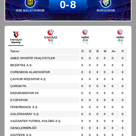
0
8
YENİ MALATYASPOR
BURSASPOR
Takım
O
G
B
M
Av
P
AMED SPORTİF FAALİYETLER
0
0
0
0
0
0
BEŞİKTAŞ A.Ş.
0
0
0
0
0
0
CORENDON ALANYASPOR
0
0
0
0
0
0
ÇAYKUR RİZESPOR A.Ş.
0
0
0
0
0
0
ÇORUM FK
0
0
0
0
0
0
ERZURUMSPOR FK
0
0
0
0
0
0
EYÜPSPOR
0
0
0
0
0
0
FENERBAHÇE A.Ş.
0
0
0
0
0
0
GALATASARAY A.Ş.
0
0
0
0
0
0
GAZİANTEP FUTBOL KULÜBÜ A.Ş.
0
0
0
0
0
0
GENÇLERBİRLİĞİ
0
0
0
0
0
0
GÖZTEPE A.Ş.
0
0
0
0
0
0