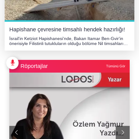
Hapishane çevresine timsahlı hendek hazırlığı!
İsrail'in Ketziot Hapishanesi'nde, Bakan Itamar Ben-Gvir'in
önerisiyle Filistinli tutukluların olduğu bölüme Nil timsahlarının
yerleştirileceği 170 metrelik hendek kazıları başladı. Proje,
insan hakları ve çevre örgütlerinin tepkisini çekti.
Röportajlar
Tümünü Gör
Ş
B
Ş
B