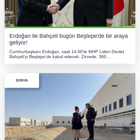
Erdoğan ile Bahçeli bugün Beştepe'de bir araya
geliyor!
Cumhurbaşkanı Erdoğan, saat 14.00'te MHP Lideri Devlet
Bahçeli'yi Beştepe'de kabul edecek. Zirvede, 360
milletvekilinin imzasıyla TBMM'ye sunulan "Terörsüz Türkiye"
çerçeve yasa teklifi ve izlenecek yol haritası ele alınacak.
DÜNYA