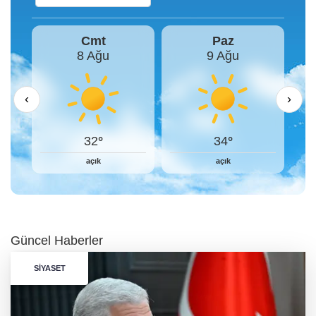
Paz
Pzt
9 Ağu
10 Ağu
‹
›
34
34
açık
açık
Güncel Haberler
SIYASET