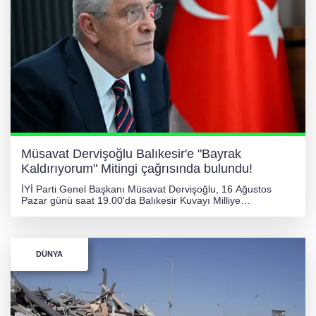
Müsavat Dervişoğlu Balıkesir'e "Bayrak
Kaldırıyorum" Mitingi çağrısında bulundu!
İYİ Parti Genel Başkanı Müsavat Dervişoğlu, 16 Ağustos
Pazar günü saat 19.00'da Balıkesir Kuvayı Milliye
Meydanı'nda düzenlenecek "Bayrak Kaldırıyorum" mitingine
tüm vatandaşları davet etti.
DÜNYA