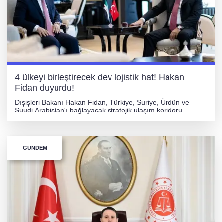
4 ülkeyi birleştirecek dev lojistik hat! Hakan
Fidan duyurdu!
Dışişleri Bakanı Hakan Fidan, Türkiye, Suriye, Ürdün ve
Suudi Arabistan'ı bağlayacak stratejik ulaşım koridoru
projesini açıkladı. Toplantıda ayrıca Şam'da Türk Okulu,
ortak üniversite, gümrük kolaylıkları ve bölgesel istikrar
konuları ele alındı.
GÜNDEM