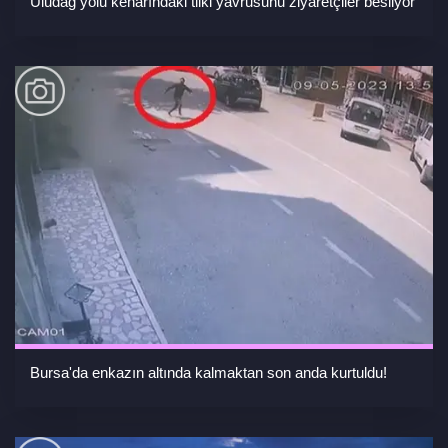
Uludağ yolu kenarındaki tilki yavrusunu ziyaretçiler besliyor
Bursa'da enkazın altında kalmaktan son anda kurtuldu!