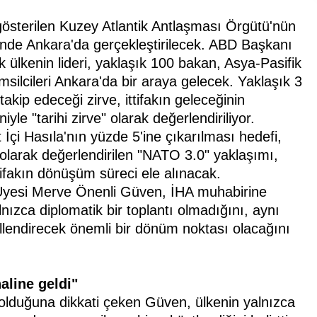
 gösterilen Kuzey Atlantik Antlaşması Örgütü'nün
inde Ankara'da gerçekleştirilecek. ABD Başkanı
 ülkenin lideri, yaklaşık 100 bakan, Asya-Pasifik
 temsilcileri Ankara'da bir araya gelecek. Yaklaşık 3
kip edeceği zirve, ittifakın geleceğinin
yle "tarihi zirve" olarak değerlendiriliyor.
İçi Hasıla'nın yüzde 5'ine çıkarılması hedefi,
olarak değerlendirilen "NATO 3.0" yaklaşımı,
ttifakın dönüşüm süreci ele alınacak.
 Üyesi Merve Önenli Güven, İHA muhabirine
nızca diplomatik bir toplantı olmadığını, aynı
lendirecek önemli bir dönüm noktası olacağını
aline geldi"
 olduğuna dikkati çeken Güven, ülkenin yalnızca