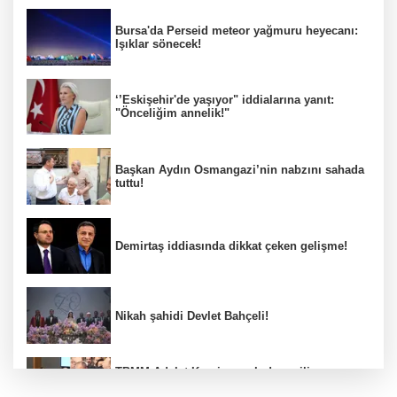
Bursa'da Perseid meteor yağmuru heyecanı:
Işıklar sönecek!
‘’Eskişehir'de yaşıyor" iddialarına yanıt:
"Önceliğim annelik!"
Başkan Aydın Osmangazi’nin nabzını sahada
tuttu!
Demirtaş iddiasında dikkat çeken gelişme!
Nikah şahidi Devlet Bahçeli!
TBMM Adalet Komisyonu’nda gerilim
tırmandı: “Pislik sensin” sözleri sonrası