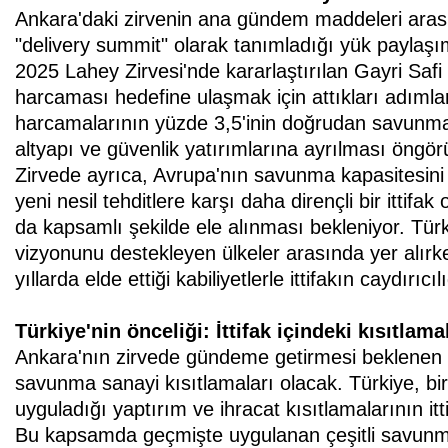
Ankara'daki zirvenin ana gündem maddeleri aras
"delivery summit" olarak tanımladığı yük paylaş
2025 Lahey Zirvesi'nde kararlaştırılan Gayri Safi
harcaması hedefine ulaşmak için attıkları adımla
harcamalarının yüzde 3,5'inin doğrudan savunmay
altyapı ve güvenlik yatırımlarına ayrılması öngör
Zirvede ayrıca, Avrupa'nın savunma kapasitesini
yeni nesil tehditlere karşı daha dirençli bir itti
da kapsamlı şekilde ele alınması bekleniyor. T
vizyonunu destekleyen ülkeler arasında yer alırk
yıllarda elde ettiği kabiliyetlerle ittifakın caydırı
Türkiye'nin önceliği: İttifak içindeki kısıtlama
Ankara'nın zirvede gündeme getirmesi beklenen ba
savunma sanayi kısıtlamaları olacak. Türkiye, b
uyguladığı yaptırım ve ihracat kısıtlamalarının it
Bu kapsamda geçmişte uygulanan çeşitli savunm