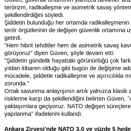
terörizm, radikalleşme ve asimetrik savaş yönteml
şekillendirdiğini söyledi.
Şiddetin bulunduğu her ortamda radikalleşmenin d
terör örgütlerinin de değişen güvenlik ortamına u
getirdi.
"Hem hibrit tehditler hem de asimetrik savaş kavra
görüyoruz" diyen Güven, şöyle devam etti:
"Şiddetin gündelik hayattaki görünürlüğü çok fark
yıldan itibaren olduğu gibi bugün de değişime ad
mücadele, şiddetle radikalleşme ve aşırıcılıkla m
zorunda."
Ortak savunma anlayışının artık yalnızca klasik ask
risklerine karşı da şekillendiğini belirten Güven,
yaklaşımlara geçiyoruz. NATO değişen süreçlere a
yapılanma" ifadelerini kullandı.
Ankara Zirvesi'nde NATO 3.0 ve yüzde 5 hede