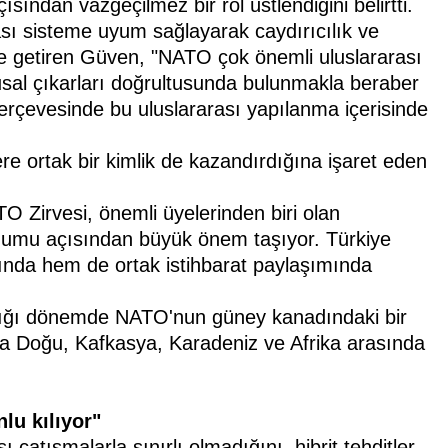
çısından vazgeçilmez bir rol üstlendiğini belirtti.
ası sisteme uyum sağlayarak caydırıcılık ve
dile getiren Güven, "NATO çok önemli uluslararası
lusal çıkarları doğrultusunda bulunmakla beraber
rçevesinde bu uluslararası yapılanma içerisinde
e ortak bir kimlik de kazandırdığına işaret eden
 Zirvesi, önemli üyelerinden biri olan
konumu açısından büyük önem taşıyor. Türkiye
ında hem de ortak istihbarat paylaşımında
ıldığı dönemde NATO'nun güney kanadındaki bir
rta Doğu, Kafkasya, Karadeniz ve Afrika arasında
lu kılıyor"
çatışmalarla sınırlı olmadığını, hibrit tehditler,