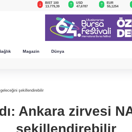
GAU/TRY
BIST 100
USD
EUR
6.660,55
13.779,39
47,6787
55,1254
Sağlık
Magazin
Dünya
leceğini şekillendirebilir
dı: Ankara zirvesi N
şekillendirebilir