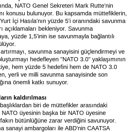
ında, NATO Genel Sekreteri Mark Rutte'nin
ımı konusu bulunuyor. Bu kapsamda müttefiklerin,
 Yurt İçi Hasıla'nın yüzde 5'i oranındaki savunma
rı açıklamaları bekleniyor. Savunma
a, yüzde 1,5'inin ise savunmayla bağlantılı
ülüyor.
 artırmayı, savunma sanayisini güçlendirmeyi ve
fak oluşturmayı hedefleyen "NATO 3.0" yaklaşımının
ürkiye, hem yüzde 5 hedefini hem de NATO 3.0
en, yerli ve milli savunma sanayisinde son
cılığına önemli katkı sunuyor.
ların kaldırılması
şlıklardan biri de müttefikler arasındaki
ir NATO üyesinin başka bir NATO üyesine
tifakın bütünlüğüne zarar verdiğini savunuyor.
a sanayi ambargoları ile ABD'nin CAATSA