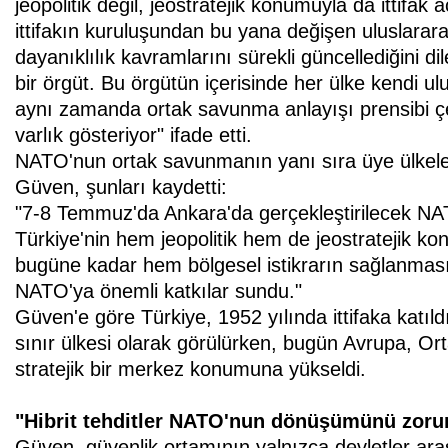
jeopolitik değil, jeostratejik konumuyla da ittifak a
ittifakın kuruluşundan bu yana değişen uluslarar
dayanıklılık kavramlarını sürekli güncellediğini 
bir örgüt. Bu örgütün içerisinde her ülke kendi u
aynı zamanda ortak savunma anlayışı prensibi çe
varlık gösteriyor" ifade etti.
NATO'nun ortak savunmanın yanı sıra üye ülkeler
Güven, şunları kaydetti:
"7-8 Temmuz'da Ankara'da gerçekleştirilecek NATO
Türkiye'nin hem jeopolitik hem de jeostratejik 
bugüne kadar hem bölgesel istikrarın sağlanmas
NATO'ya önemli katkılar sundu."
Güven'e göre Türkiye, 1952 yılında ittifaka kat
sınır ülkesi olarak görülürken, bugün Avrupa, O
stratejik bir merkez konumuna yükseldi.
"Hibrit tehditler NATO'nun dönüşümünü zorun
Güven, güvenlik ortamının yalnızca devletler arası 