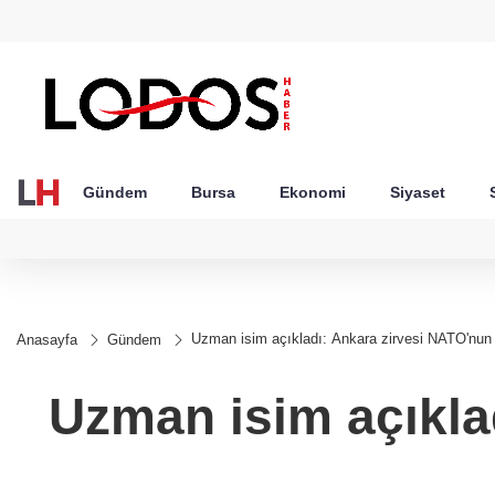
GEL
TND
BGN
VND
49
18,2677
16,3788
27,9743
0,0018
Gündem
Bursa
Ekonomi
Siyaset
Uzman isim açıkladı: Ankara zirvesi NATO'nun ge
Anasayfa
Gündem
Uzman isim açıkla