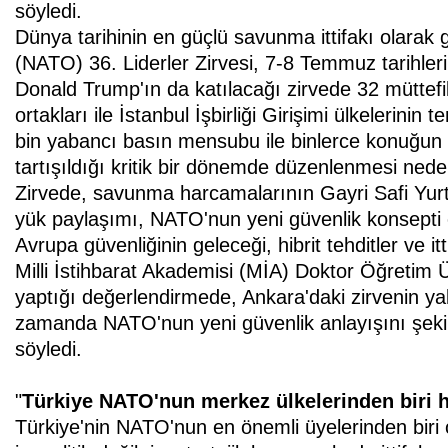
söyledi.
Dünya tarihinin en güçlü savunma ittifakı olarak
(NATO) 36. Liderler Zirvesi, 7-8 Temmuz tarihler
Donald Trump'ın da katılacağı zirvede 32 müttefik
ortakları ile İstanbul İşbirliği Girişimi ülkelerinin
bin yabancı basın mensubu ile binlerce konuğun ta
tartışıldığı kritik bir dönemde düzenlenmesi nedeni
Zirvede, savunma harcamalarının Gayri Safi Yurt 
yük paylaşımı, NATO'nun yeni güvenlik konsepti 
Avrupa güvenliğinin geleceği, hibrit tehditler ve i
Milli İstihbarat Akademisi (MİA) Doktor Öğretim
yaptığı değerlendirmede, Ankara'daki zirvenin yal
zamanda NATO'nun yeni güvenlik anlayışını şekil
söyledi.
"
Türkiye NATO'nun merkez ülkelerinden biri h
Türkiye'nin NATO'nun en önemli üyelerinden biri