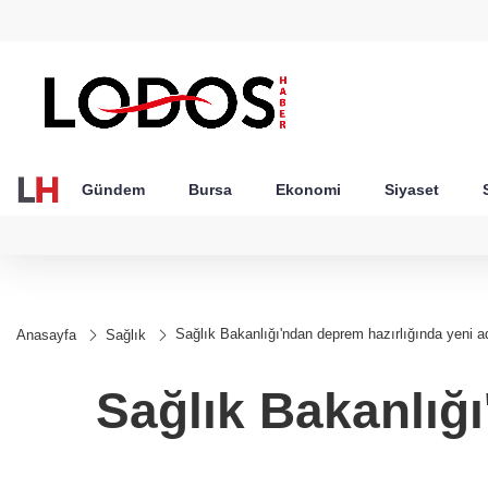
GEL
TND
BGN
VND
49
18,2677
16,3788
27,9743
0,0018
Gündem
Bursa
Ekonomi
Siyaset
Sağlık Bakanlığı'ndan deprem hazırlığında yeni a
Anasayfa
Sağlık
Sağlık Bakanlığı