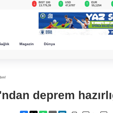
GAU/TRY
BIST 100
USD
EUR
6.660,55
13.779,39
47,6787
55,1254
Sağlık
Magazin
Dünya
dım!
'ndan deprem hazırl