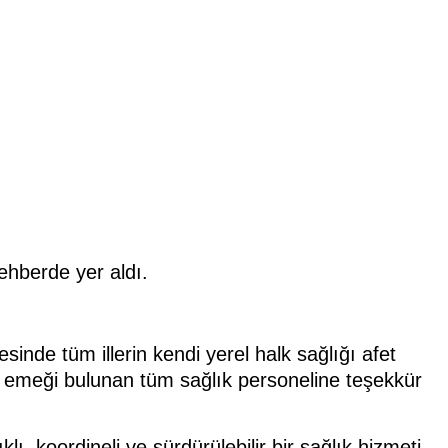
rehberde yer aldı.
nde tüm illerin kendi yerel halk sağlığı afet
da emeği bulunan tüm sağlık personeline teşekkür
lı, koordineli ve sürdürülebilir bir sağlık hizmeti