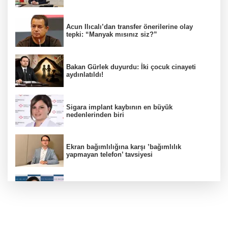
Acun Ilıcalı’dan transfer önerilerine olay
tepki: “Manyak mısınız siz?”
Bakan Gürlek duyurdu: İki çocuk cinayeti
aydınlatıldı!
Sigara implant kaybının en büyük
nedenlerinden biri
Ekran bağımlılığına karşı ’bağımlılık
yapmayan telefon’ tavsiyesi
Uzmanından aşırı sıcak uyarısı!
2 çocuğun ölümünde gerçek ortaya çıktı!