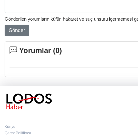
Gönderilen yorumların küfür, hakaret ve suç unsuru içermemesi gere
Gönder
Yorumlar (
0
)
Künye
Çerez Politikası