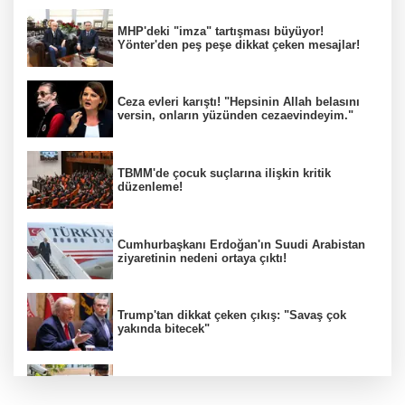
MHP'deki "imza" tartışması büyüyor!
Yönter'den peş peşe dikkat çeken mesajlar!
Ceza evleri karıştı! "Hepsinin Allah belasını
versin, onların yüzünden cezaevindeyim."
TBMM'de çocuk suçlarına ilişkin kritik
düzenleme!
Cumhurbaşkanı Erdoğan'ın Suudi Arabistan
ziyaretinin nedeni ortaya çıktı!
Trump'tan dikkat çeken çıkış: "Savaş çok
yakında bitecek"
81 ilde okul güvenliği seferberliği!