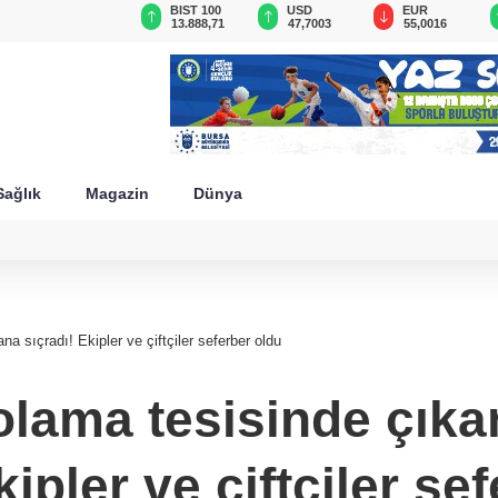
GAU/TRY
BIST 100
USD
EUR
6.580,39
13.888,71
47,7003
55,0016
Sağlık
Magazin
Dünya
a sıçradı! Ekipler ve çiftçiler seferber oldu
polama tesisinde çık
kipler ve çiftçiler se