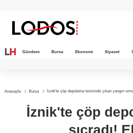
GEL
TND
BGN
VND
25
18,2410
16,2356
27,9743
0,0018
Gündem
Bursa
Ekonomi
Siyaset
İznik'te çöp depolama tesisinde çıkan yangın orman
Anasayfa
Bursa
İznik'te çöp de
sıçradı! E