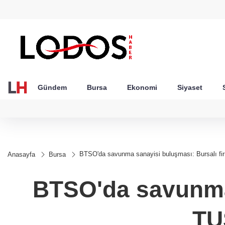
GEL
TND
BGN
VND
20
18,1975
16,2300
28,0626
0,0018
Gündem
Bursa
Ekonomi
Siyaset
BTSO'da savunma sanayisi buluşması: Bursalı fi
Anasayfa
Bursa
BTSO'da savunma 
TU