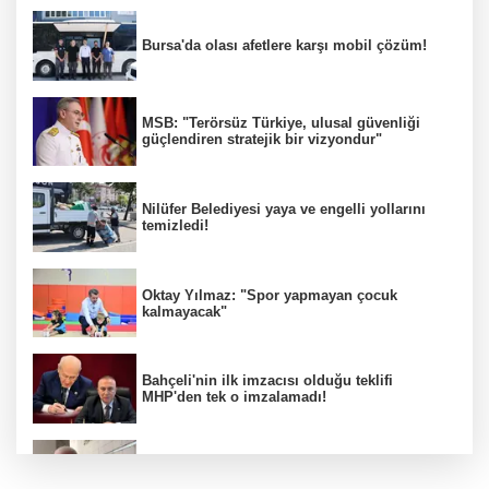
Bursa'da olası afetlere karşı mobil çözüm!
MSB: "Terörsüz Türkiye, ulusal güvenliği
güçlendiren stratejik bir vizyondur"
Nilüfer Belediyesi yaya ve engelli yollarını
temizledi!
Oktay Yılmaz: "Spor yapmayan çocuk
kalmayacak"
Bahçeli'nin ilk imzacısı olduğu teklifi
MHP'den tek o imzalamadı!
Özkök: "Cumhurbaşkanına hakaret aklımın
ucundan bile geçmez"