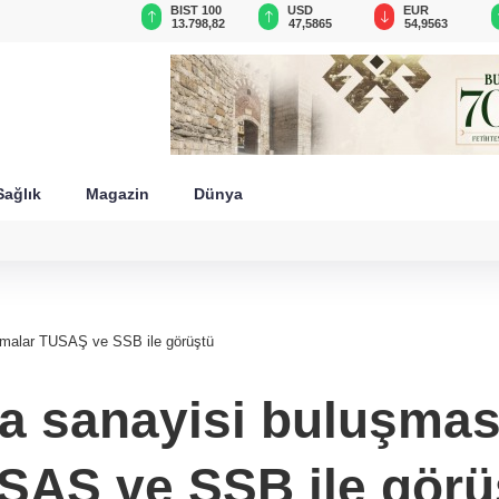
GAU/TRY
BIST 100
USD
EUR
6.497,72
13.798,82
47,5865
54,9563
Sağlık
Magazin
Dünya
rmalar TUSAŞ ve SSB ile görüştü
sanayisi buluşması:
SAŞ ve SSB ile görü