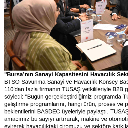
"Bursa’nın Sanayi Kapasitesini Havacılık Se
BTSO Savunma Sanayi ve Havacılık Konsey Baş
110’dan fazla firmanın TUSAŞ yetkilileriyle B2B gö
söyledi: "Bugün gerçekleştirdiğimiz programda TUSA
geliştirme programlarını, hangi ürün, proses ve p
beklentilerini BASDEC üyeleriyle paylaştı. TUSA
amacımız bu sayıyı artırarak, makine ve otomotiv
evirerek havacılıktaki ciromuzu ve sektöre katkılar