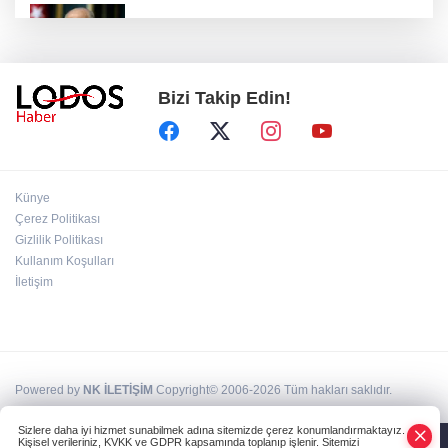
İYİ Parti ''Hayır" dedi! MHP'den sert tepki
geldi!
Bizi Takip Edin!
BUSKİ duyurdu: Nilüfer'in iki mahallesinde 9
saatlik kesinti!
AK Parti Grup Başkanı Güler kanun teklifinin
Künye
detaylarını verdi
Çerez Politikası
Gizlilik Politikası
Kullanım Koşulları
Aziz Yıldırım'dan sosyal medya hesaplarına
suç duyurusu!
İletişim
Powered by
NK İLETİŞİM
Copyright© 2006-2026 Tüm hakları saklıdır.
Sizlere daha iyi hizmet sunabilmek adına sitemizde çerez konumlandırmaktayız.
Kişisel verileriniz, KVKK ve GDPR kapsamında toplanıp işlenir. Sitemizi