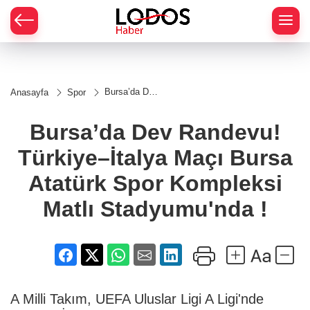
Bursa’da Dev
Anasayfa
Spor
Randevu!
Türkiye–İtalya
Maçı Bursa
Bursa’da Dev Randevu!
Atatürk Spor
Kompleksi
Türkiye–İtalya Maçı Bursa
Matlı
Stadyumu'nda
!
Atatürk Spor Kompleksi
Matlı Stadyumu'nda !
A Milli Takım, UEFA Uluslar Ligi A Ligi'nde