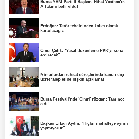
Bursa YENİ Parti İl Başkanı Nihat Yeşiltaş'ın
A Takımı belli oldu!
Erdoğan: Terör tehdidinden kalıcı olarak
kurtulacağız
Ömer Çelik: "Yasal düzenleme PKK'yı sona
erdirecek"
Mimarlardan ruhsat süreçlerinde kanun dışı
ücret taleplerine ilişkin açıklama!
Bursa Festivali’nde 'Cimri' rüzgarı: Tam not
aldı!
Başkan Erkan Aydın: "Hiçbir mahalleye ayrım
yapmıyoruz"