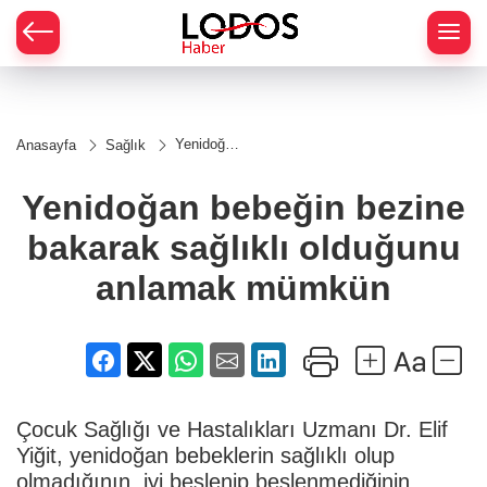
Yenidoğan
Anasayfa
Sağlık
bebeğin
bezine
bakarak
Yenidoğan bebeğin bezine
sağlıklı
olduğunu
bakarak sağlıklı olduğunu
anlamak
mümkün
anlamak mümkün
Çocuk Sağlığı ve Hastalıkları Uzmanı Dr. Elif
Yiğit, yenidoğan bebeklerin sağlıklı olup
olmadığının, iyi beslenip beslenmediğinin