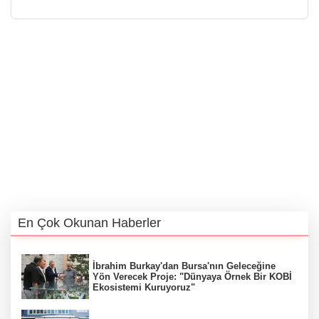
En Çok Okunan Haberler
İbrahim Burkay'dan Bursa'nın Geleceğine
Yön Verecek Proje: "Dünyaya Örnek Bir KOBİ
Ekosistemi Kuruyoruz"