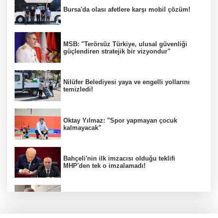
Bursa'da olası afetlere karşı mobil çözüm!
MSB: "Terörsüz Türkiye, ulusal güvenliği
güçlendiren stratejik bir vizyondur"
Nilüfer Belediyesi yaya ve engelli yollarını
temizledi!
Oktay Yılmaz: "Spor yapmayan çocuk
kalmayacak"
Bahçeli'nin ilk imzacısı olduğu teklifi
MHP'den tek o imzalamadı!
Özkök: "Cumhurbaşkanına hakaret aklımın
ucundan bile geçmez"