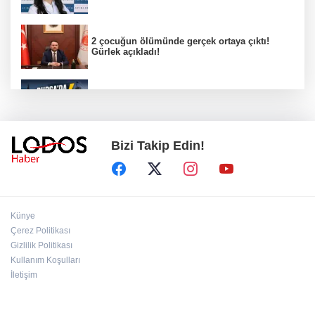
2 çocuğun ölümünde gerçek ortaya çıktı!
Gürlek açıkladı!
Bursa’da 8 Ağustos Cumartesi elektrik
kesintisi!
Bizi Takip Edin!
Bursa'da Perseid meteor yağmuru heyecanı:
Işıklar sönecek!
‘’Eskişehir'de yaşıyor" iddialarına yanıt:
Künye
"Önceliğim annelik!"
Çerez Politikası
Gizlilik Politikası
Kullanım Koşulları
Başkan Aydın Osmangazi’nin nabzını sahada
tuttu!
İletişim