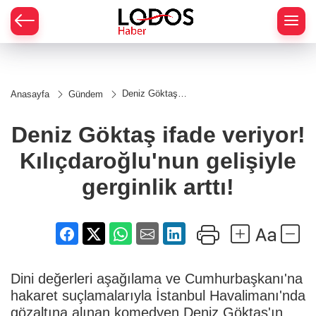
Deniz Göktaş
Anasayfa
Gündem
ifade veriyor!
Kılıçdaroğlu'nun
gelişiyle
Deniz Göktaş ifade veriyor!
gerginlik arttı!
Kılıçdaroğlu'nun gelişiyle
gerginlik arttı!
Dini değerleri aşağılama ve Cumhurbaşkanı'na
hakaret suçlamalarıyla İstanbul Havalimanı'nda
gözaltına alınan komedyen Deniz Göktaş'ın