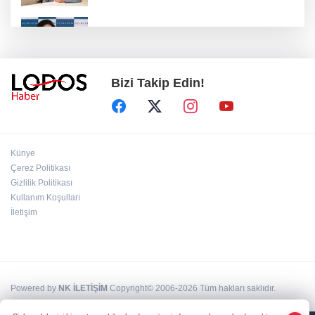
Uzmanından aşırı sıcak uyarısı!
Bizi Takip Edin!
2 çocuğun ölümünde gerçek ortaya çıktı!
Gürlek açıkladı!
Bursa’da 8 Ağustos Cumartesi elektrik
Künye
kesintisi!
Çerez Politikası
Gizlilik Politikası
Kullanım Koşulları
Bursa'da Perseid meteor yağmuru heyecanı:
Işıklar sönecek!
İletişim
Powered by
NK İLETİŞİM
Copyright© 2006-2026 Tüm hakları saklıdır.