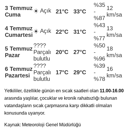
%35
3 Temmuz
12
☀️ Açık
21°C
33°C
-
Cuma
km/sa
%87
%43
4 Temmuz
13
☀️ Açık
22°C
31°C
-
Cumartesi
km/sa
%77
????️
%50
5 Temmuz
18
Parçalı
20°C
27°C
-
Pazar
km/sa
bulutlu
%96
????️
%39
6 Temmuz
16
Parçalı
17°C
29°C
-
Pazartesi
km/sa
bulutlu
%78
Yetkililer, özellikle günün en sıcak saatleri olan
11.00-16.00
arasında yaşlılar, çocuklar ve kronik rahatsızlığı bulunan
vatandaşların sıcak çarpmasına karşı dikkatli olmaları
konusunda uyarıyor.
Kaynak: Meteoroloji Genel Müdürlüğü