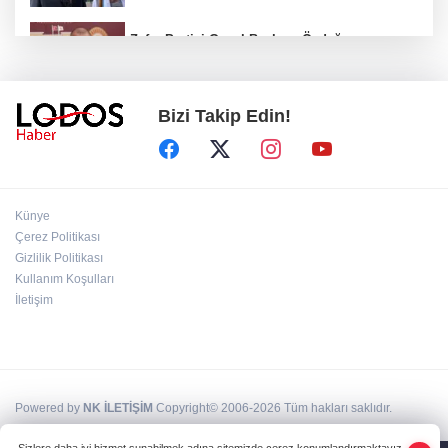
Zafer Partisi Genel Başkanı Özdağ:
"Babanızın kemiklerini sızlatmayacağınızdan
eminim."!
Bizi Takip Edin!
Müsavat Dervişoğlu Balıkesir'e "Bayrak
Kaldırıyorum" Mitingi çağrısında bulundu!
8 ülkeden İsrail'e ağır tepki ve ortak bildiri!
Künye
Çerez Politikası
Gizlilik Politikası
Bakan Gürlek, Behçet Oktay'ın ailesiyle
Kullanım Koşulları
görüştü: Dosyanın yeniden incelenmesi talep
İletişim
edildi!
Powered by
NK İLETİŞİM
Copyright© 2006-2026 Tüm hakları saklıdır.