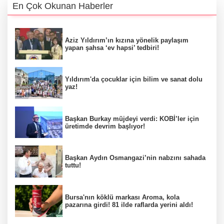
En Çok Okunan Haberler
Aziz Yıldırım’ın kızına yönelik paylaşım
yapan şahsa ‘ev hapsi’ tedbiri!
Yıldırım'da çocuklar için bilim ve sanat dolu
yaz!
Başkan Burkay müjdeyi verdi: KOBİ’ler için
üretimde devrim başlıyor!
Başkan Aydın Osmangazi’nin nabzını sahada
tuttu!
Bursa'nın köklü markası Aroma, kola
pazarına girdi! 81 ilde raflarda yerini aldı!