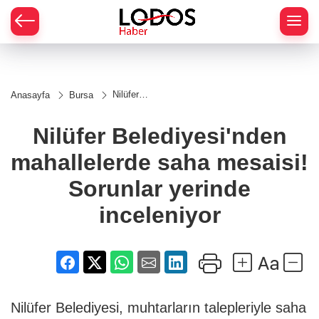
Nilüfer
Anasayfa
Bursa
Belediyesi'nden
mahallelerde
saha mesaisi!
Nilüfer Belediyesi'nden
Sorunlar
yerinde
mahallelerde saha mesaisi!
inceleniyor
Sorunlar yerinde
inceleniyor
Nilüfer Belediyesi, muhtarların talepleriyle saha