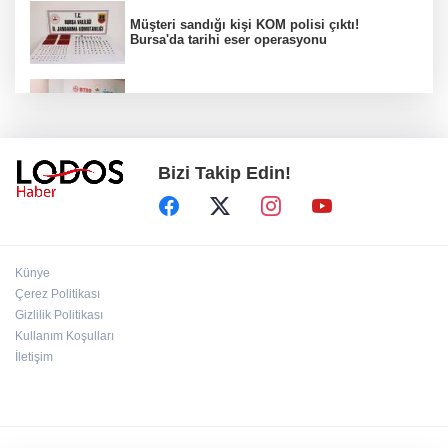
Müşteri sandığı kişi KOM polisi çıktı!
Bursa'da tarihi eser operasyonu
Osmangazi’de iş arayanlara destek!
Bizi Takip Edin!
Yıldırım Belediyesi'nden uluslararası
minyatür yarışması! Erguvan Bayramı sanatla
geleceğe taşınacak!
13. Dijital Medya Çalıştayı'nda Hadi Özışık'tan
Künye
dikkat çeken çağrı!
Çerez Politikası
Gizlilik Politikası
Kullanım Koşulları
TBMM'de kritik gün! 'Çerçeve Yasa' teklifi
komisyon masasında!
İletişim