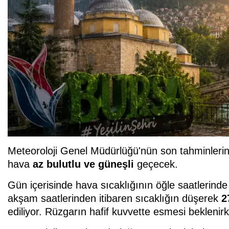
Meteoroloji Genel Müdürlüğü'nün son tahminle
hava
az bulutlu ve güneşli
geçecek.
Gün içerisinde hava sıcaklığının öğle saatlerind
akşam saatlerinden itibaren sıcaklığın düşerek
2
ediliyor. Rüzgarın hafif kuvvette esmesi beklen