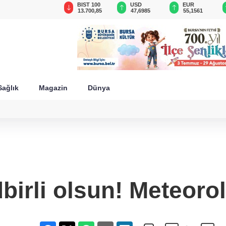
GAU/TRY
BIST 100
USD
EUR
6.665,64
13.700,85
47,6985
55,1561
Sağlık
Magazin
Dünya
birli olsun! Meteorol