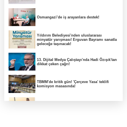
Osmangazi’de iş arayanlara destek!
Yıldırım Belediyesi'nden uluslararası
minyatür yarışması! Erguvan Bayramı sanatla
geleceğe taşınacak!
13. Dijital Medya Çalıştayı'nda Hadi Özışık'tan
dikkat çeken çağrı!
TBMM'de kritik gün! 'Çerçeve Yasa' teklifi
komisyon masasında!
Çanakkale'deki ilaçlama faciasında kahreden
detay!
İzmit Belediyesi soruşturmasında bomba