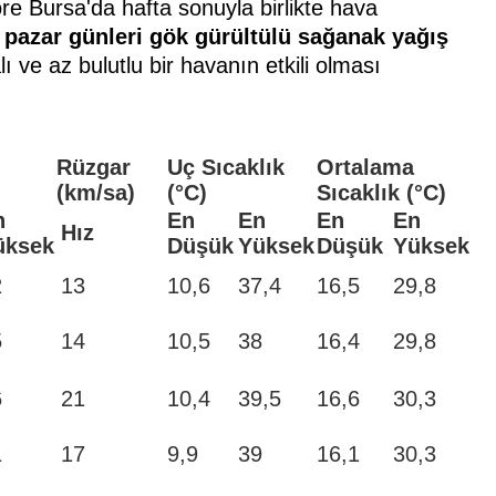
e Bursa'da hafta sonuyla birlikte hava
 pazar günleri gök gürültülü sağanak yağış
ı ve az bulutlu bir havanın etkili olması
Rüzgar
Uç Sıcaklık
Ortalama
(km/sa)
(°C)
Sıcaklık (°C)
n
En
En
En
En
Hız
üksek
Düşük
Yüksek
Düşük
Yüksek
2
13
10,6
37,4
16,5
29,8
5
14
10,5
38
16,4
29,8
6
21
10,4
39,5
16,6
30,3
1
17
9,9
39
16,1
30,3