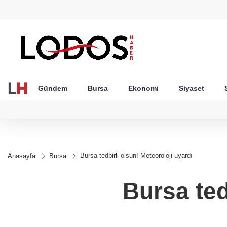
GEL
TND
BGN
VND
54
18,2403
16,2406
27,9743
0,0018
Gündem
Bursa
Ekonomi
Siyaset
Bursa tedbirli olsun! Meteoroloji uyardı
Anasayfa
Bursa
Bursa ted