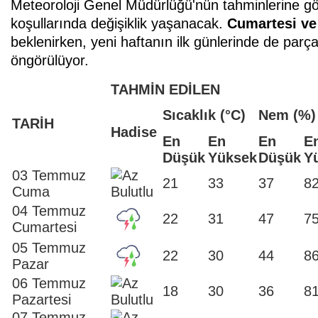
Meteoroloji Genel Müdürlüğü'nün tahminlerine gör
koşullarında değişiklik yaşanacak.
Cumartesi ve
beklenirken, yeni haftanın ilk günlerinde de parçal
öngörülüyor.
TAHMİN EDİLEN
Sıcaklık (°C)
Nem (%)
TARİH
Hadise
En
En
En
E
Düşük
Yüksek
Düşük
Y
03 Temmuz
21
33
37
8
Cuma
04 Temmuz
22
31
47
7
Cumartesi
05 Temmuz
22
30
44
8
Pazar
06 Temmuz
18
30
36
8
Pazartesi
07 Temmuz