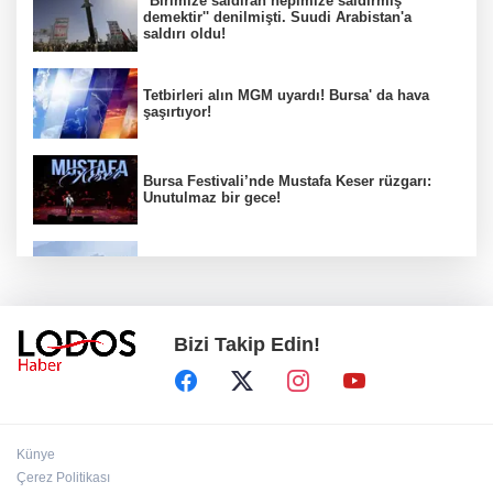
''Birimize saldıran hepimize saldırmış
demektir'' denilmişti. Suudi Arabistan'a
saldırı oldu!
Tetbirleri alın MGM uyardı! Bursa' da hava
şaşırtıyor!
Bursa Festivali’nde Mustafa Keser rüzgarı:
Unutulmaz bir gece!
Bursa'da alevler yükseldi: 3 mahalle arasında
yangın paniği!
Bizi Takip Edin!
Hürmüz Boğazı açılacak mı? İran'dan ABD'ye
sert açıklama
YENİ Parti İl Başkanı tutuklandı!
Künye
Çerez Politikası