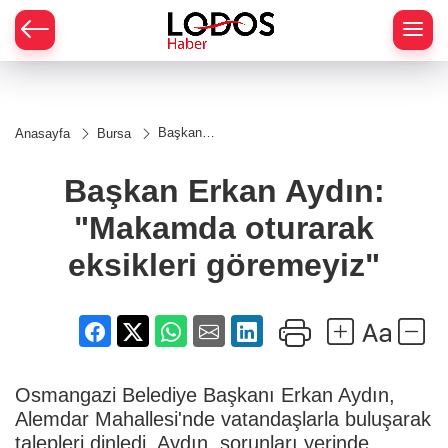
Başkan
Anasayfa
Bursa
Erkan
Aydın:
"Makamda
Başkan Erkan Aydın:
oturarak
eksikleri
"Makamda oturarak
göremeyiz"
eksikleri göremeyiz"
Osmangazi Belediye Başkanı Erkan Aydın,
Alemdar Mahallesi'nde vatandaşlarla buluşarak
talepleri dinledi. Aydın, sorunları yerinde