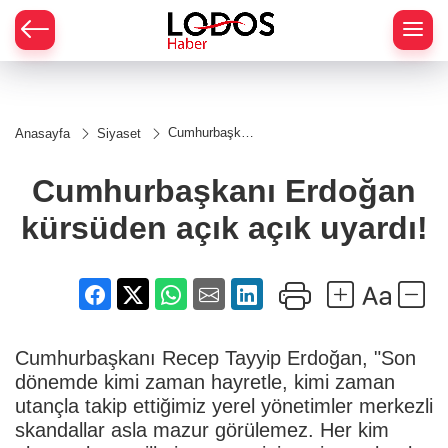
Cumhurbaşkanı
Anasayfa
Siyaset
Erdoğan
kürsüden açık
açık uyardı!
Cumhurbaşkanı Erdoğan
kürsüden açık açık uyardı!
Cumhurbaşkanı Recep Tayyip Erdoğan, "Son
dönemde kimi zaman hayretle, kimi zaman
utançla takip ettiğimiz yerel yönetimler merkezli
skandallar asla mazur görülemez. Her kim