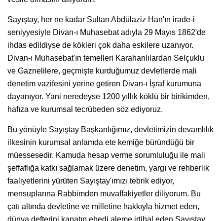
Sayıştay, her ne kadar Sultan Abdülaziz Han'ın irade-i
seniyyesiyle Divan-ı Muhasebat adıyla 29 Mayıs 1862'de
ihdas edildiyse de kökleri çok daha eskilere uzanıyor.
Divan-ı Muhasebat'ın temelleri Karahanlılardan Selçuklu
ve Gaznelilere, geçmişte kurduğumuz devletlerde mali
denetim vazifesini yerine getiren Divan-ı İşraf kurumuna
dayanıyor. Yani neredeyse 1200 yıllık köklü bir birikimden,
hafıza ve kurumsal tecrübeden söz ediyoruz.
Bu yönüyle Sayıştay Başkanlığımız, devletimizin devamlılık
ilkesinin kurumsal anlamda ete kemiğe büründüğü bir
müessesedir. Kamuda hesap verme sorumluluğu ile mali
şeffaflığa katkı sağlamak üzere denetim, yargı ve rehberlik
faaliyetlerini yürüten Sayıştay'ımızı tebrik ediyor,
mensuplarına Rabbimden muvaffakiyetler diliyorum. Bu
çatı altında devletine ve milletine hakkıyla hizmet eden,
dünya defterini kapatıp ebedi aleme irtihal eden Sayıştay