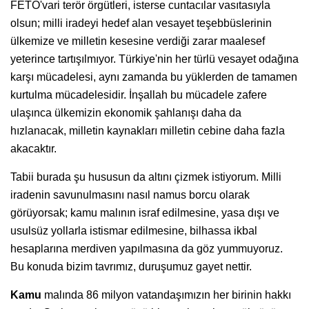
FETÖ'vari terör örgütleri, isterse cuntacılar vasıtasıyla
olsun; milli iradeyi hedef alan vesayet teşebbüslerinin
ülkemize ve milletin kesesine verdiği zarar maalesef
yeterince tartışılmıyor. Türkiye'nin her türlü vesayet odağına
karşı mücadelesi, aynı zamanda bu yüklerden de tamamen
kurtulma mücadelesidir. İnşallah bu mücadele zafere
ulaşınca ülkemizin ekonomik şahlanışı daha da
hızlanacak, milletin kaynakları milletin cebine daha fazla
akacaktır.
Tabii burada şu hususun da altını çizmek istiyorum. Milli
iradenin savunulmasını nasıl namus borcu olarak
görüyorsak; kamu malının israf edilmesine, yasa dışı ve
usulsüz yollarla istismar edilmesine, bilhassa ikbal
hesaplarına merdiven yapılmasına da göz yummuyoruz.
Bu konuda bizim tavrımız, duruşumuz gayet nettir.
Kamu
malında 86 milyon vatandaşımızın her birinin hakkı