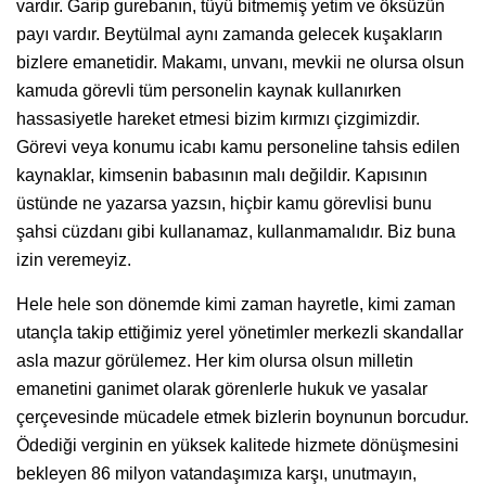
vardır. Garip gurebanın, tüyü bitmemiş yetim ve öksüzün
payı vardır. Beytülmal aynı zamanda gelecek kuşakların
bizlere emanetidir. Makamı, unvanı, mevkii ne olursa olsun
kamuda görevli tüm personelin kaynak kullanırken
hassasiyetle hareket etmesi bizim kırmızı çizgimizdir.
Görevi veya konumu icabı kamu personeline tahsis edilen
kaynaklar, kimsenin babasının malı değildir. Kapısının
üstünde ne yazarsa yazsın, hiçbir kamu görevlisi bunu
şahsi cüzdanı gibi kullanamaz, kullanmamalıdır. Biz buna
izin veremeyiz.
Hele hele son dönemde kimi zaman hayretle, kimi zaman
utançla takip ettiğimiz yerel yönetimler merkezli skandallar
asla mazur görülemez. Her kim olursa olsun milletin
emanetini ganimet olarak görenlerle hukuk ve yasalar
çerçevesinde mücadele etmek bizlerin boynunun borcudur.
Ödediği verginin en yüksek kalitede hizmete dönüşmesini
bekleyen 86 milyon vatandaşımıza karşı, unutmayın,