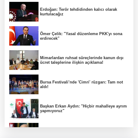
Erdoğan: Terör tehdidinden kalıcı olarak
kurtulacağız
Ömer Çelik: "Yasal düzenleme PKK'yı sona
erdirecek"
Mimarlardan ruhsat süreçlerinde kanun dışı
ücret taleplerine ilişkin açıklama!
Bursa Festivali’nde 'Cimri' rüzgarı: Tam not
aldı!
Başkan Erkan Aydın: "Hiçbir mahalleye ayrım
yapmıyoruz"
İYİ Parti ''Hayır" dedi! MHP'den sert tepki
geldi!