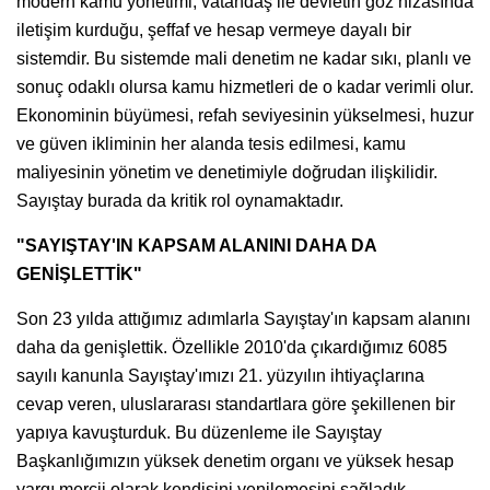
modern kamu yönetimi, vatandaş ile devletin göz hizasında
iletişim kurduğu, şeffaf ve hesap vermeye dayalı bir
sistemdir. Bu sistemde mali denetim ne kadar sıkı, planlı ve
sonuç odaklı olursa kamu hizmetleri de o kadar verimli olur.
Ekonominin büyümesi, refah seviyesinin yükselmesi, huzur
ve güven ikliminin her alanda tesis edilmesi, kamu
maliyesinin yönetim ve denetimiyle doğrudan ilişkilidir.
Sayıştay burada da kritik rol oynamaktadır.
"SAYIŞTAY'IN KAPSAM ALANINI DAHA DA
GENİŞLETTİK"
Son 23 yılda attığımız adımlarla Sayıştay'ın kapsam alanını
daha da genişlettik. Özellikle 2010'da çıkardığımız 6085
sayılı kanunla Sayıştay'ımızı 21. yüzyılın ihtiyaçlarına
cevap veren, uluslararası standartlara göre şekillenen bir
yapıya kavuşturduk. Bu düzenleme ile Sayıştay
Başkanlığımızın yüksek denetim organı ve yüksek hesap
yargı mercii olarak kendisini yenilemesini sağladık.