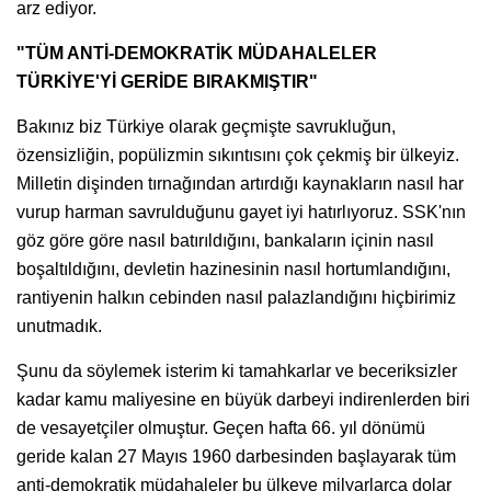
arz ediyor.
"TÜM ANTİ-DEMOKRATİK MÜDAHALELER
TÜRKİYE'Yİ GERİDE BIRAKMIŞTIR"
Bakınız biz Türkiye olarak geçmişte savrukluğun,
özensizliğin, popülizmin sıkıntısını çok çekmiş bir ülkeyiz.
Milletin dişinden tırnağından artırdığı kaynakların nasıl har
vurup harman savrulduğunu gayet iyi hatırlıyoruz. SSK'nın
göz göre göre nasıl batırıldığını, bankaların içinin nasıl
boşaltıldığını, devletin hazinesinin nasıl hortumlandığını,
rantiyenin halkın cebinden nasıl palazlandığını hiçbirimiz
unutmadık.
Şunu da söylemek isterim ki tamahkarlar ve beceriksizler
kadar kamu maliyesine en büyük darbeyi indirenlerden biri
de vesayetçiler olmuştur. Geçen hafta 66. yıl dönümü
geride kalan 27 Mayıs 1960 darbesinden başlayarak tüm
anti-demokratik müdahaleler bu ülkeye milyarlarca dolar