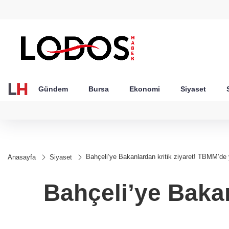
GEL
TND
BGN
VND
49
18,2677
16,3788
27,9743
0,0018
Gündem
Bursa
Ekonomi
Siyaset
Bahçeli’ye Bakanlardan kritik ziyaret! TBMM’de
Anasayfa
Siyaset
Bahçeli’ye Bakan