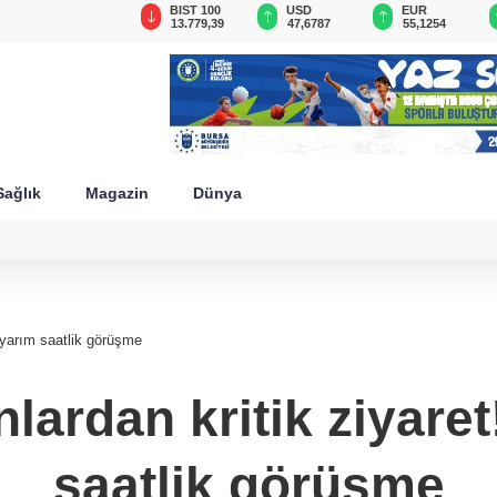
GAU/TRY
BIST 100
USD
EUR
6.660,55
13.779,39
47,6787
55,1254
Sağlık
Magazin
Dünya
 yarım saatlik görüşme
lardan kritik ziyar
saatlik görüşme