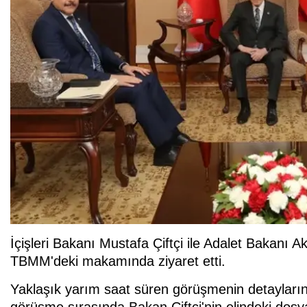
İçişleri Bakanı Mustafa Çiftçi ile Adalet Bakanı
TBMM'deki makamında ziyaret etti.
Yaklaşık yarım saat süren görüşmenin detaylarına
görüşme sırasında Bakan Çiftçi'nin elindeki dosya