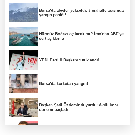
Bursa'da alevler yükseldi: 3 mahalle arasında
yangın paniği!
Hürmüz Boğazı açılacak mı? İran'dan ABD'ye
sert açıklama
YENİ Parti İl Başkanı tutuklandı!
Bursa'da korkutan yangın!
Başkan Şadi Özdemir duyurdu: Akıllı imar
dönemi başladı
Acun Ilıcalı’dan transfer önerilerine olay
tepki: “Manyak mısınız siz?”