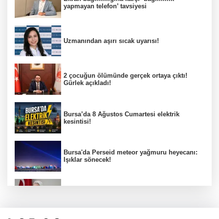
yapmayan telefon’ tavsiyesi
Uzmanından aşırı sıcak uyarısı!
2 çocuğun ölümünde gerçek ortaya çıktı!
Gürlek açıkladı!
Bursa’da 8 Ağustos Cumartesi elektrik
kesintisi!
Bursa'da Perseid meteor yağmuru heyecanı:
Işıklar sönecek!
‘’Eskişehir'de yaşıyor" iddialarına yanıt:
"Önceliğim annelik!"