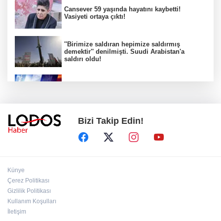
Cansever 59 yaşında hayatını kaybetti!
Vasiyeti ortaya çıktı!
''Birimize saldıran hepimize saldırmış
demektir'' denilmişti. Suudi Arabistan'a
saldırı oldu!
Tetbirleri alın MGM uyardı! Bursa' da hava
şaşırtıyor!
Bizi Takip Edin!
Bursa Festivali’nde Mustafa Keser rüzgarı:
Unutulmaz bir gece!
Bursa'da alevler yükseldi: 3 mahalle arasında
Künye
yangın paniği!
Çerez Politikası
Gizlilik Politikası
Kullanım Koşulları
Hürmüz Boğazı açılacak mı? İran'dan ABD'ye
sert açıklama
İletişim