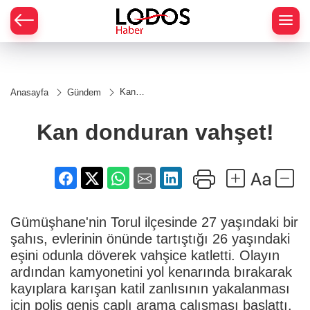
Kan
Anasayfa
Gündem
donduran
vahşet!
Kan donduran vahşet!
Gümüşhane'nin Torul ilçesinde 27 yaşındaki bir
şahıs, evlerinin önünde tartıştığı 26 yaşındaki
eşini odunla döverek vahşice katletti. Olayın
ardından kamyonetini yol kenarında bırakarak
kayıplara karışan katil zanlısının yakalanması
için polis geniş çaplı arama çalışması başlattı.