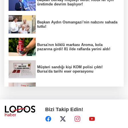
üretimde devrim başlıyor!
Başkan Aydın Osmangazi’nin nabzını sahada
tuttu!
Bursa'nın köklü markası Aroma, kola
pazarına girdi! 81 ilde raflarda yerini aldı!
Müşteri sandığı kişi KOM polisi çıktı!
Bursa'da tarihi eser operasyonu
Osmangazi’de iş arayanlara destek!
Bizi Takip Edin!
Yıldırım Belediyesi'nden uluslararası
minyatür yarışması! Erguvan Bayramı sanatla
geleceğe taşınacak!