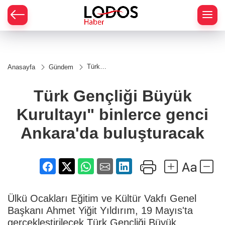
Türk
Anasayfa
Gündem
Gençliği
Büyük
Kurultayı"
Türk Gençliği Büyük
binlerce
genci
Kurultayı" binlerce genci
Ankara'da
buluşturacak
Ankara'da buluşturacak
Ülkü Ocakları Eğitim ve Kültür Vakfı Genel
Başkanı Ahmet Yiğit Yıldırım, 19 Mayıs'ta
gerçekleştirilecek Türk Gençliği Büyük