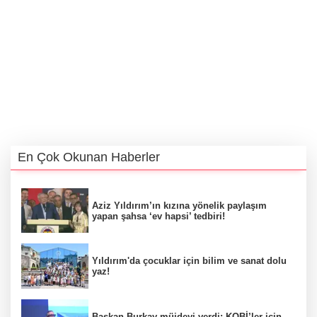
En Çok Okunan Haberler
Aziz Yıldırım’ın kızına yönelik paylaşım
yapan şahsa ‘ev hapsi’ tedbiri!
Yıldırım'da çocuklar için bilim ve sanat dolu
yaz!
Başkan Burkay müjdeyi verdi: KOBİ’ler için