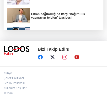
Ekran bağımlılığına karşı ’bağımlılık
yapmayan telefon’ tavsiyesi
Uzmanından aşırı sıcak uyarısı!
Bizi Takip Edin!
2 çocuğun ölümünde gerçek ortaya çıktı!
Gürlek açıkladı!
Bursa’da 8 Ağustos Cumartesi elektrik
Künye
kesintisi!
Çerez Politikası
Gizlilik Politikası
Kullanım Koşulları
Bursa'da Perseid meteor yağmuru heyecanı:
Işıklar sönecek!
İletişim