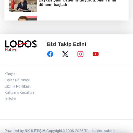
Başkan Şadi Özdemir duyurdu: Akıllı imar
dönemi başladı
Acun Ilıcalı’dan transfer önerilerine olay
tepki: “Manyak mısınız siz?”
Bizi Takip Edin!
Bakan Gürlek duyurdu: İki çocuk cinayeti
aydınlatıldı!
Sigara implant kaybının en büyük
Künye
nedenlerinden biri
Çerez Politikası
Gizlilik Politikası
Kullanım Koşulları
Ekran bağımlılığına karşı ’bağımlılık
yapmayan telefon’ tavsiyesi
İletişim
Powered by
NK İLETİŞİM
Copyright© 2006-2026 Tüm hakları saklıdır.