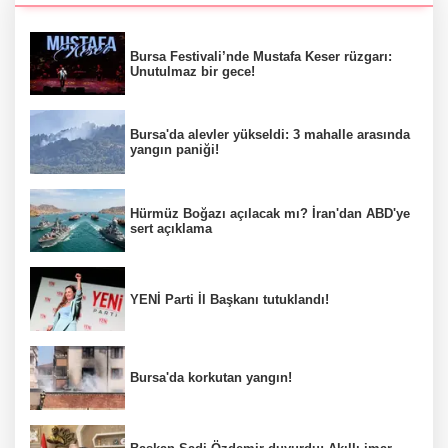
Bursa Festivali’nde Mustafa Keser rüzgarı:
Unutulmaz bir gece!
Bursa'da alevler yükseldi: 3 mahalle arasında
yangın paniği!
Hürmüz Boğazı açılacak mı? İran'dan ABD'ye
sert açıklama
YENİ Parti İl Başkanı tutuklandı!
Bursa'da korkutan yangın!