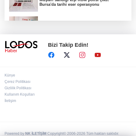
Bursa'da tarihi eser operasyonu
Osmangazi’de iş arayanlara destek!
Bizi Takip Edin!
Yıldırım Belediyesi'nden uluslararası
minyatür yarışması! Erguvan Bayramı sanatla
geleceğe taşınacak!
13. Dijital Medya Çalıştayı'nda Hadi Özışık'tan
Künye
dikkat çeken çağrı!
Çerez Politikası
Gizlilik Politikası
Kullanım Koşulları
TBMM'de kritik gün! 'Çerçeve Yasa' teklifi
komisyon masasında!
İletişim
Powered by
NK İLETİŞİM
Copyright© 2006-2026 Tüm hakları saklıdır.