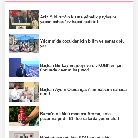
Aziz Yıldırım’ın kızına yönelik paylaşım
yapan şahsa ‘ev hapsi’ tedbiri!
Yıldırım'da çocuklar için bilim ve sanat dolu
yaz!
Başkan Burkay müjdeyi verdi: KOBİ’ler için
üretimde devrim başlıyor!
Başkan Aydın Osmangazi’nin nabzını sahada
tuttu!
Bursa'nın köklü markası Aroma, kola
pazarına girdi! 81 ilde raflarda yerini aldı!
Müşteri sandığı kişi KOM polisi çıktı!