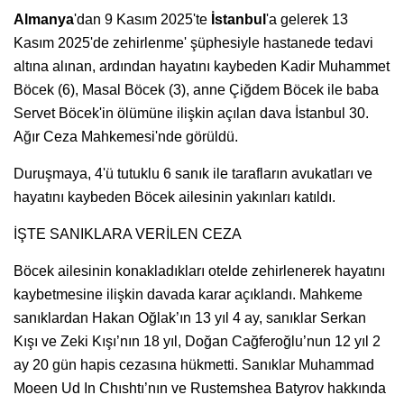
Almanya
'dan 9 Kasım 2025'te
İstanbul
'a gelerek 13
Kasım 2025'de zehirlenme' şüphesiyle hastanede tedavi
altına alınan, ardından hayatını kaybeden Kadir Muhammet
Böcek (6), Masal Böcek (3), anne Çiğdem Böcek ile baba
Servet Böcek'in ölümüne ilişkin açılan dava İstanbul 30.
Ağır Ceza Mahkemesi'nde görüldü.
Duruşmaya, 4'ü tutuklu 6 sanık ile tarafların avukatları ve
hayatını kaybeden Böcek ailesinin yakınları katıldı.
İŞTE SANIKLARA VERİLEN CEZA
Böcek ailesinin konakladıkları otelde zehirlenerek hayatını
kaybetmesine ilişkin davada karar açıklandı. Mahkeme
sanıklardan Hakan Oğlak’ın 13 yıl 4 ay, sanıklar Serkan
Kışı ve Zeki Kışı’nın 18 yıl, Doğan Cağferoğlu’nun 12 yıl 2
ay 20 gün hapis cezasına hükmetti. Sanıklar Muhammad
Moeen Ud In Chıshtı’nın ve Rustemshea Batyrov hakkında