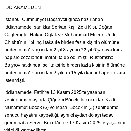
İDDİANAMEDEN
İstanbul Cumhuriyet Başsavcılığınca hazırlanan
iddianamede, sanıklar Serkan Kışı, Zeki Kışı, Doğan
Cağferoğlu, Hakan Oğlak ve Muhammad Moeen Ud In
Chıshtı'nın, "bilinçli taksirle birden fazla kişinin ölümüne
neden olma" suçundan 2 yıl 8 aydan 22 yıl 6'şar aya kadar
hapisle cezalandırılmaları talep edilmişti. Rustemsha
Batyrov hakkında ise "taksirle birden fazla kişinin ölümüne
neden olma" suçundan 2 yıldan 15 yıla kadar hapis cezası
istenmişti.
İddianamede, Fatih'te 13 Kasım 2025'te yaşanan
zehirlenme olayında Çiğdem Böcek ile çocukları Kadir
Muhammet Böcek (6) ve Masal Böcek'in (3) zehirlenme
sonucu hayatını kaybettiği, aynı olaydan dolayı tedavi
gören baba Servet Böcek'in de 17 Kasım 2025'te yaşamını
yitirdiği kaydediliyor.