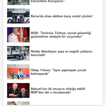
Ekosistemi Kuruyoruz"
Bursa'da olası afetlere karşı mobil çözüm!
MSB: "Terörsüz Türkiye, ulusal güvenliği
güçlendiren stratejik bir vizyondur"
Nilüfer Belediyesi yaya ve engelli yollarını
temizledi!
Oktay Yılmaz: "Spor yapmayan çocuk
kalmayacak"
Bahçeli'nin ilk imzacısı olduğu teklifi
MHP'den tek o imzalamadı!