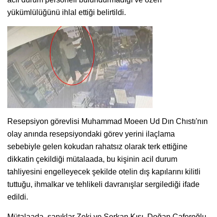
yükümlülüğünü ihlal ettiği belirtildi.
Resepsiyon görevlisi Muhammad Moeen Ud Dın Chıstı'nın
olay anında resepsiyondaki görev yerini ilaçlama
sebebiyle gelen kokudan rahatsız olarak terk ettiğine
dikkatin çekildiği mütalaada, bu kişinin acil durum
tahliyesini engelleyecek şekilde otelin dış kapılarını kilitli
tuttuğu, ihmalkar ve tehlikeli davranışlar sergilediği ifade
edildi.
Mütalaada, sanıklar Zeki ve Serkan Kışı, Doğan Caferoğlu,