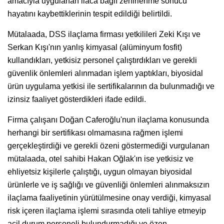
amacıyla uygulanan ilaca bağlı zehirlenme sonucu
hayatını kaybettiklerinin tespit edildiği belirtildi.
Mütalaada, DSS ilaçlama firması yetkilileri Zeki Kışı ve
Serkan Kışı'nın yanlış kimyasal (alüminyum fosfit)
kullandıkları, yetkisiz personel çalıştırdıkları ve gerekli
güvenlik önlemleri alınmadan işlem yaptıkları, biyosidal
ürün uygulama yetkisi ile sertifikalarının da bulunmadığı ve
izinsiz faaliyet gösterdikleri ifade edildi.
Firma çalışanı Doğan Caferoğlu'nun ilaçlama konusunda
herhangi bir sertifikası olmamasına rağmen işlemi
gerçekleştirdiği ve gerekli özeni göstermediği vurgulanan
mütalaada, otel sahibi Hakan Oğlak'ın ise yetkisiz ve
ehliyetsiz kişilerle çalıştığı, uygun olmayan biyosidal
ürünlerle ve iş sağlığı ve güvenliği önlemleri alınmaksızın
ilaçlama faaliyetinin yürütülmesine onay verdiği, kimyasal
risk içeren ilaçlama işlemi sırasında oteli tahliye etmeyip
acil durum personeli bulundurmadığı ve özen