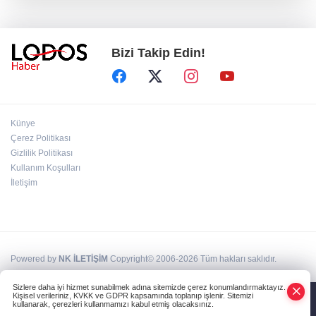
Özkök: "Cumhurbaşkanına hakaret aklımın
ucundan bile geçmez"
Bizi Takip Edin!
Zafer Partisi Genel Başkanı Özdağ:
"Babanızın kemiklerini sızlatmayacağınızdan
eminim."!
Müsavat Dervişoğlu Balıkesir'e "Bayrak
Künye
Kaldırıyorum" Mitingi çağrısında bulundu!
Çerez Politikası
Gizlilik Politikası
Kullanım Koşulları
8 ülkeden İsrail'e ağır tepki ve ortak bildiri!
İletişim
Powered by
NK İLETİŞİM
Copyright© 2006-2026 Tüm hakları saklıdır.
Sizlere daha iyi hizmet sunabilmek adına sitemizde çerez konumlandırmaktayız.
Kişisel verileriniz, KVKK ve GDPR kapsamında toplanıp işlenir. Sitemizi
kullanarak, çerezleri kullanmamızı kabul etmiş olacaksınız.
Anasayfa
Haber Ara
Yazarlar
İhbar Hattı