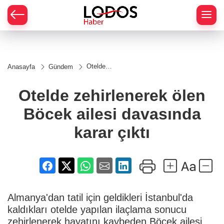
Otelde
Anasayfa
Gündem
zehirlenerek
ölen Böcek
ailesi
Otelde zehirlenerek ölen
davasında
karar çıktı
Böcek ailesi davasında
karar çıktı
Almanya'dan tatil için geldikleri İstanbul'da
kaldıkları otelde yapılan ilaçlama sonucu
zehirlenerek hayatını kaybeden Böcek ailesi