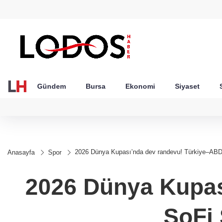
GEL
TND
BGN
VND
49
18,2677
16,3788
27,9743
0,0018
Gündem
Bursa
Ekonomi
Siyaset
2026 Dünya Kupası’nda dev randevu! Türkiye–AB
Anasayfa
Spor
2026 Dünya Kupas
SoFi