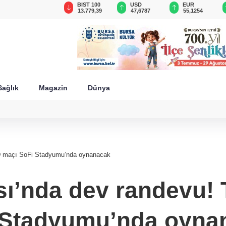
GAU/TRY
BIST 100
USD
EUR
6.660,55
13.779,39
47,6787
55,1254
Sağlık
Magazin
Dünya
D maçı SoFi Stadyumu’nda oynanacak
ı’nda dev randevu!
 Stadyumu’nda oyna