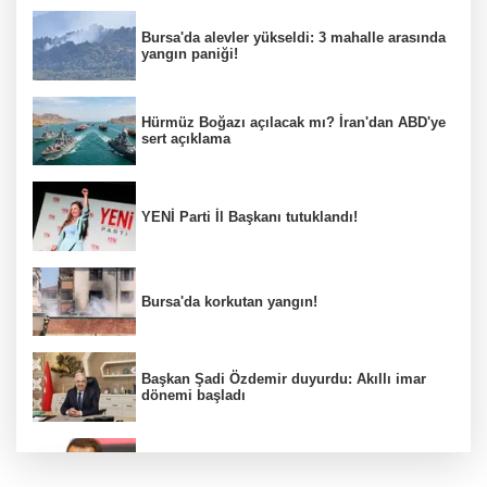
Bursa'da alevler yükseldi: 3 mahalle arasında
yangın paniği!
Hürmüz Boğazı açılacak mı? İran'dan ABD'ye
sert açıklama
YENİ Parti İl Başkanı tutuklandı!
Bursa'da korkutan yangın!
Başkan Şadi Özdemir duyurdu: Akıllı imar
dönemi başladı
Acun Ilıcalı’dan transfer önerilerine olay
tepki: “Manyak mısınız siz?”