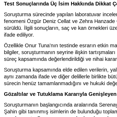
Test Sonuçlarında Üç İsim Hakkında Dikkat Ç
Soruşturma sürecinde yapılan laboratuvar incel
fenomeni Özgür Deniz Cellat ve Zehra Hanzade Gür
sürüldü. İlgili sonuçların, saç ve kan örnekleri ü
ifade ediliyor.
Özellikle Onur Tuna'nın testinde esrarın etkin mad
bilgiler, soruşturmanın seyrine ilişkin tartışmalar
süreç kapsamında değerlendirildiği ve nihai kararın
Soruşturma kapsamında elde edilen verilerin, yaln
aynı zamanda ifade ve diğer delillerle birlikte büt
sürecin henüz tamamlanmadığını ve hukuki değerl
Gözaltılar ve Tutuklama Kararıyla Genişleye
Soruşturmanın başlangıcında aralarında Serena
Şahin gibi tanınmış isimlerin de bulunduğu topla