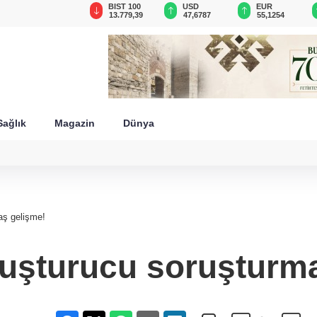
GAU/TRY
BIST 100
USD
EUR
6.660,55
13.779,39
47,6787
55,1254
Sağlık
Magazin
Dünya
aş gelişme!
yuşturucu soruşturma