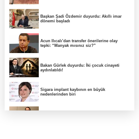
Başkan Şadi Özdemir duyurdu: Akıllı imar
dönemi başladı
Acun Ilıcalı’dan transfer önerilerine olay
tepki: “Manyak mısınız siz?”
Bakan Gürlek duyurdu: İki çocuk cinayeti
aydınlatıldı!
Sigara implant kaybının en büyük
nedenlerinden biri
Ekran bağımlılığına karşı ’bağımlılık
yapmayan telefon’ tavsiyesi