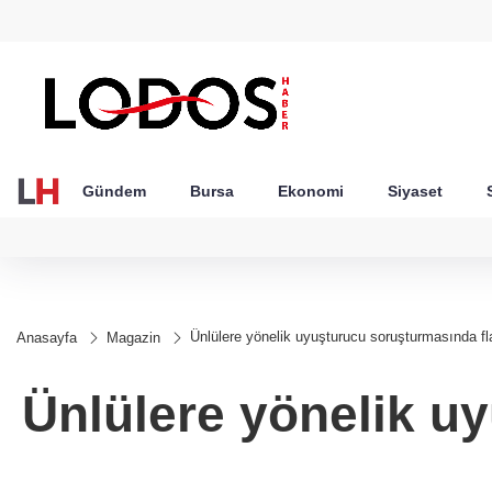
GEL
TND
BGN
VND
49
18,2677
16,3788
27,9743
0,0018
Gündem
Bursa
Ekonomi
Siyaset
Ünlülere yönelik uyuşturucu soruşturmasında fl
Anasayfa
Magazin
Ünlülere yönelik u