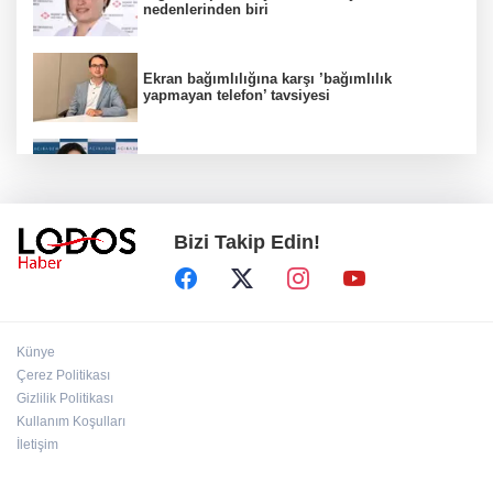
nedenlerinden biri
Ekran bağımlılığına karşı ’bağımlılık
yapmayan telefon’ tavsiyesi
Uzmanından aşırı sıcak uyarısı!
Bizi Takip Edin!
2 çocuğun ölümünde gerçek ortaya çıktı!
Gürlek açıkladı!
Bursa’da 8 Ağustos Cumartesi elektrik
Künye
kesintisi!
Çerez Politikası
Gizlilik Politikası
Kullanım Koşulları
Bursa'da Perseid meteor yağmuru heyecanı:
Işıklar sönecek!
İletişim