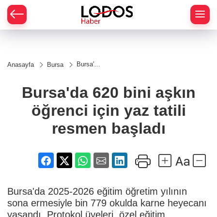
Bursa'da
Anasayfa
Bursa
620 bini
aşkın
öğrenci
Bursa'da 620 bini aşkın
için yaz
tatili
öğrenci için yaz tatili
resmen
başladı
resmen başladı
Bursa'da 2025-2026 eğitim öğretim yılının
sona ermesiyle bin 779 okulda karne heyecanı
yaşandı. Protokol üyeleri, özel eğitim