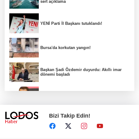
sert açıklama
YENİ Parti İl Başkanı tutuklandı!
Bursa'da korkutan yangın!
Başkan Şadi Özdemir duyurdu: Akıllı imar
dönemi başladı
Acun Ilıcalı’dan transfer önerilerine olay
tepki: “Manyak mısınız siz?”
Bizi Takip Edin!
Bakan Gürlek duyurdu: İki çocuk cinayeti
aydınlatıldı!