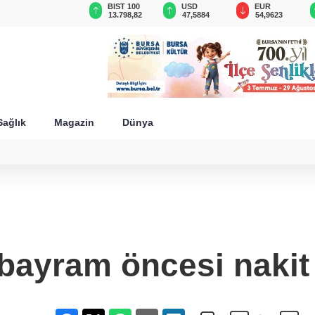
GAU/TRY
BIST 100
USD
EUR
6.494,03
13.798,82
47,5884
54,9623
Sağlık
Magazin
Dünya
!
bayram öncesi nakit