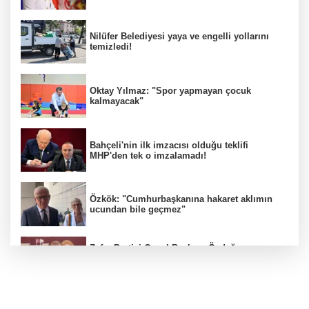
Nilüfer Belediyesi yaya ve engelli yollarını
temizledi!
Oktay Yılmaz: "Spor yapmayan çocuk
kalmayacak"
Bahçeli'nin ilk imzacısı olduğu teklifi
MHP'den tek o imzalamadı!
Özkök: "Cumhurbaşkanına hakaret aklımın
ucundan bile geçmez"
Zafer Partisi Genel Başkanı Özdağ:
"Babanızın kemiklerini sızlatmayacağınızdan
eminim."!
Müsavat Dervişoğlu Balıkesir'e "Bayrak