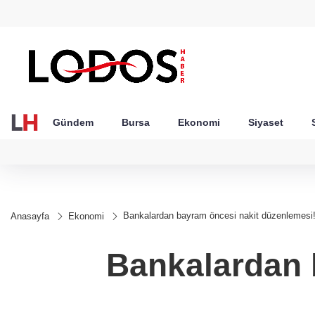
GEL
TND
BGN
VND
20
18,1982
16,2307
28,0626
0,0018
Gündem
Bursa
Ekonomi
Siyaset
Bankalardan bayram öncesi nakit düzenlemesi
Anasayfa
Ekonomi
Bankalardan 