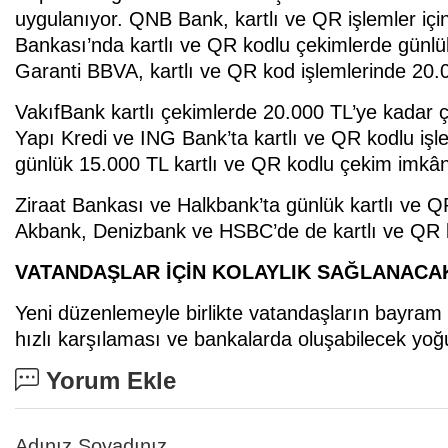
uygulanıyor. QNB Bank, kartlı ve QR işlemler için
Bankası’nda kartlı ve QR kodlu çekimlerde günlük
Garanti BBVA, kartlı ve QR kod işlemlerinde 20.0
VakıfBank kartlı çekimlerde 20.000 TL’ye kadar çı
Yapı Kredi ve ING Bank’ta kartlı ve QR kodlu işl
günlük 15.000 TL kartlı ve QR kodlu çekim imkân
Ziraat Bankası ve Halkbank’ta günlük kartlı ve QR
Akbank, Denizbank ve HSBC’de de kartlı ve QR kod
VATANDAŞLAR İÇİN KOLAYLIK SAĞLANACA
Yeni düzenlemeyle birlikte vatandaşların bayram 
hızlı karşılaması ve bankalarda oluşabilecek yoğ
Yorum Ekle
Adınız Soyadınız