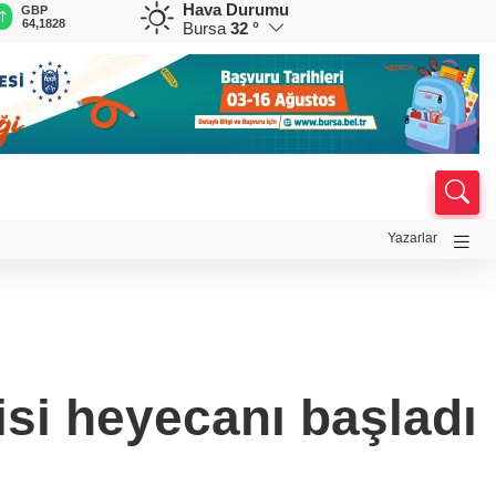
Hava Durumu
GBP
CHF
CAD
RUB
A
64,1828
58,7782
33,9681
0,5811
1
Bursa
32 °
Yazarlar
si heyecanı başladı