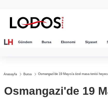
GEL
TND
BGN
VND
57
18,1999
16,2488
28,0626
0,0018
Gündem
Bursa
Ekonomi
Siyaset
Osmangazi'de 19 Mayıs'a özel masa tenisi heyeca
Anasayfa
Bursa
Osmangazi'de 19 Ma