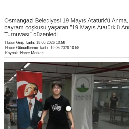
Osmangazi Belediyesi 19 Mayıs Atatürk'ü Anma,
bayram coşkusu yaşatan "19 Mayıs Atatürk'ü An
Turnuvası" düzenledi.
Haber Giriş Tarihi: 19.05.2026 10:58
Haber Güncellenme Tarihi: 19.05.2026 10:58
Kaynak: Haber Merkezi