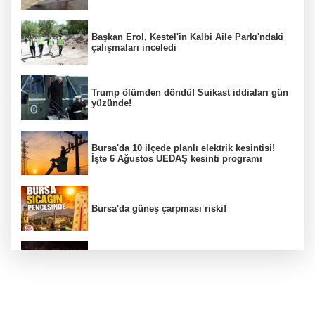
Başkan Erol, Kestel'in Kalbi Aile Parkı'ndaki
çalışmaları inceledi
Trump ölümden döndü! Suikast iddiaları gün
yüzünde!
Bursa'da 10 ilçede planlı elektrik kesintisi!
İşte 6 Ağustos UEDAŞ kesinti programı
Bursa'da güneş çarpması riski!
Bursa YENİ Parti İl Başkanı Nihat Yeşiltaş'ın
A Takımı belli oldu!
Erdoğan: Terör tehdidinden kalıcı olarak