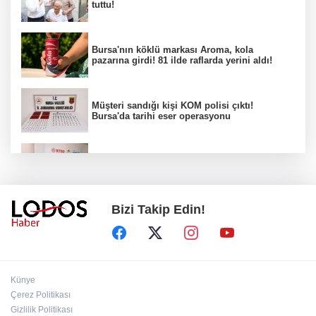
tuttu!
Bursa'nın köklü markası Aroma, kola
pazarına girdi! 81 ilde raflarda yerini aldı!
Müşteri sandığı kişi KOM polisi çıktı!
Bursa'da tarihi eser operasyonu
Osmangazi’de iş arayanlara destek!
Bizi Takip Edin!
Yıldırım Belediyesi'nden uluslararası
minyatür yarışması! Erguvan Bayramı sanatla
geleceğe taşınacak!
13. Dijital Medya Çalıştayı'nda Hadi Özışık'tan
Künye
dikkat çeken çağrı!
Çerez Politikası
Gizlilik Politikası