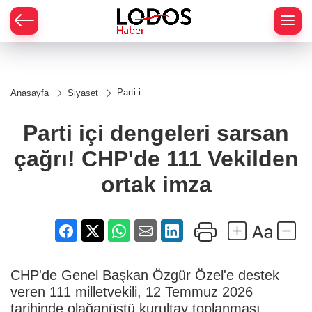
Parti içi
Anasayfa
Siyaset
dengeleri
sarsan
çağrı!
Parti içi dengeleri sarsan
CHP'de
111
çağrı! CHP'de 111 Vekilden
Vekilden
ortak
imza
ortak imza
CHP'de Genel Başkan Özgür Özel'e destek
veren 111 milletvekili, 12 Temmuz 2026
tarihinde olağanüstü kurultay toplanması