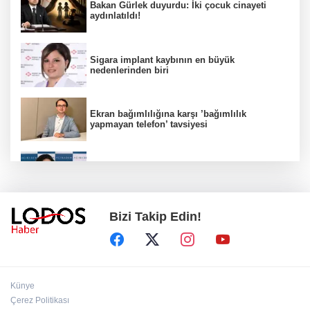
Bakan Gürlek duyurdu: İki çocuk cinayeti
aydınlatıldı!
Sigara implant kaybının en büyük
nedenlerinden biri
Ekran bağımlılığına karşı ’bağımlılık
yapmayan telefon’ tavsiyesi
Uzmanından aşırı sıcak uyarısı!
Bizi Takip Edin!
2 çocuğun ölümünde gerçek ortaya çıktı!
Gürlek açıkladı!
Bursa’da 8 Ağustos Cumartesi elektrik
Künye
kesintisi!
Çerez Politikası