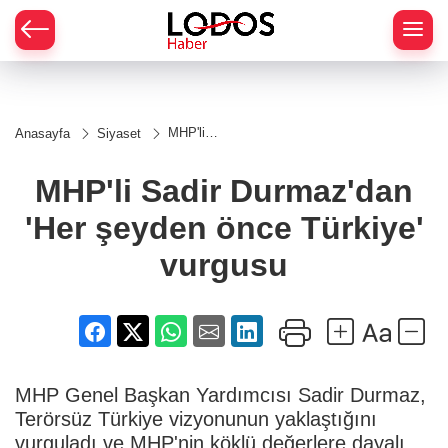
MHP'li
Anasayfa
Siyaset
Sadir
Durmaz'dan
'Her şeyden
MHP'li Sadir Durmaz'dan
önce
Türkiye'
'Her şeyden önce Türkiye'
vurgusu
vurgusu
MHP Genel Başkan Yardımcısı Sadir Durmaz,
Terörsüz Türkiye vizyonunun yaklaştığını
vurguladı ve MHP'nin köklü değerlere dayalı