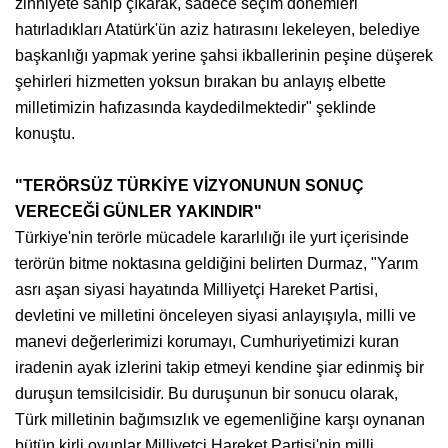
zihniyete sahip çıkarak, sadece seçim dönemleri
hatırladıkları Atatürk'ün aziz hatırasını lekeleyen, belediye
başkanlığı yapmak yerine şahsi ikballerinin peşine düşerek
şehirleri hizmetten yoksun bırakan bu anlayış elbette
milletimizin hafızasında kaydedilmektedir" şeklinde
konuştu.
"TERÖRSÜZ TÜRKİYE VİZYONUNUN SONUÇ
VERECEĞİ GÜNLER YAKINDIR"
Türkiye'nin terörle mücadele kararlılığı ile yurt içerisinde
terörün bitme noktasına geldiğini belirten Durmaz, "Yarım
asrı aşan siyasi hayatında Milliyetçi Hareket Partisi,
devletini ve milletini önceleyen siyasi anlayışıyla, milli ve
manevi değerlerimizi korumayı, Cumhuriyetimizi kuran
iradenin ayak izlerini takip etmeyi kendine şiar edinmiş bir
duruşun temsilcisidir. Bu duruşunun bir sonucu olarak,
Türk milletinin bağımsızlık ve egemenliğine karşı oynanan
bütün kirli oyunlar Milliyetçi Hareket Partisi'nin milli