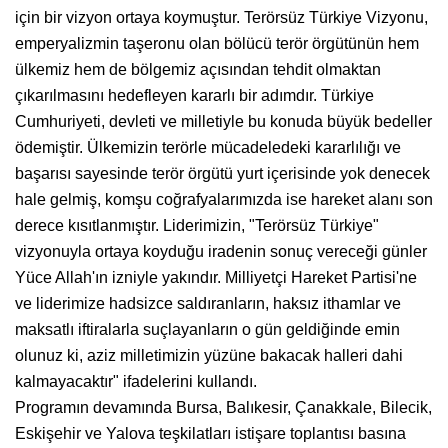
için bir vizyon ortaya koymuştur. Terörsüz Türkiye Vizyonu,
emperyalizmin taşeronu olan bölücü terör örgütünün hem
ülkemiz hem de bölgemiz açısından tehdit olmaktan
çıkarılmasını hedefleyen kararlı bir adımdır. Türkiye
Cumhuriyeti, devleti ve milletiyle bu konuda büyük bedeller
ödemiştir. Ülkemizin terörle mücadeledeki kararlılığı ve
başarısı sayesinde terör örgütü yurt içerisinde yok denecek
hale gelmiş, komşu coğrafyalarımızda ise hareket alanı son
derece kısıtlanmıştır. Liderimizin, "Terörsüz Türkiye"
vizyonuyla ortaya koyduğu iradenin sonuç vereceği günler
Yüce Allah'ın izniyle yakındır. Milliyetçi Hareket Partisi'ne
ve liderimize hadsizce saldıranların, haksız ithamlar ve
maksatlı iftiralarla suçlayanların o gün geldiğinde emin
olunuz ki, aziz milletimizin yüzüne bakacak halleri dahi
kalmayacaktır" ifadelerini kullandı.
Programın devamında Bursa, Balıkesir, Çanakkale, Bilecik,
Eskişehir ve Yalova teşkilatları istişare toplantısı basına