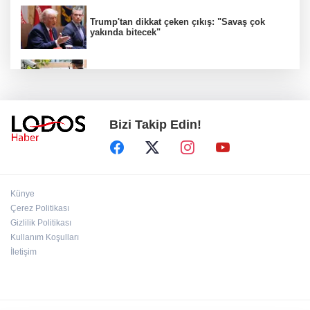
Trump'tan dikkat çeken çıkış: "Savaş çok
yakında bitecek"
81 ilde okul güvenliği seferberliği!
Bizi Takip Edin!
Kuşadası Belediyesi'ne 3. dalga operasyon!
15 gözaltı, 7 şüpheli aranıyor!
Sıcaklık artıyor ama Bursa rahat bir nefes
Künye
alacak gibi!
Çerez Politikası
Gizlilik Politikası
İbrahim Burkay'dan Bursa'nın Geleceğine
Kullanım Koşulları
Yön Verecek Proje: "Dünyaya Örnek Bir KOBİ
İletişim
Ekosistemi Kuruyoruz"