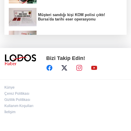
Müşteri sandığı kişi KOM polisi çıktı!
Bursa'da tarihi eser operasyonu
Osmangazi’de iş arayanlara destek!
Bizi Takip Edin!
Yıldırım Belediyesi'nden uluslararası
minyatür yarışması! Erguvan Bayramı sanatla
geleceğe taşınacak!
13. Dijital Medya Çalıştayı'nda Hadi Özışık'tan
Künye
dikkat çeken çağrı!
Çerez Politikası
Gizlilik Politikası
Kullanım Koşulları
TBMM'de kritik gün! 'Çerçeve Yasa' teklifi
komisyon masasında!
İletişim