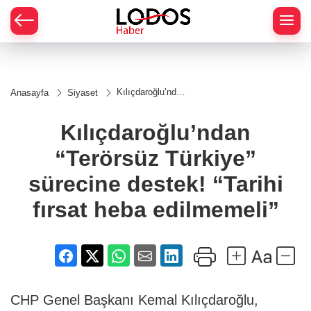
Kılıçdaroğlu’ndan
Anasayfa
Siyaset
“Terörsüz
Türkiye” sürecine
destek! “Tarihi
Kılıçdaroğlu’ndan
fırsat heba
edilmemeli”
“Terörsüz Türkiye”
sürecine destek! “Tarihi
fırsat heba edilmemeli”
CHP Genel Başkanı Kemal Kılıçdaroğlu,