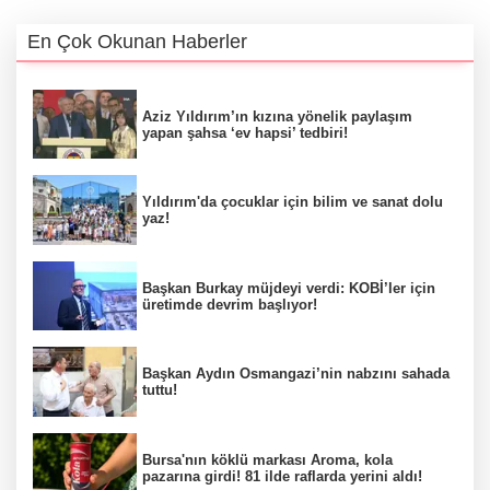
En Çok Okunan Haberler
Aziz Yıldırım’ın kızına yönelik paylaşım
yapan şahsa ‘ev hapsi’ tedbiri!
Yıldırım'da çocuklar için bilim ve sanat dolu
yaz!
Başkan Burkay müjdeyi verdi: KOBİ’ler için
üretimde devrim başlıyor!
Başkan Aydın Osmangazi’nin nabzını sahada
tuttu!
Bursa'nın köklü markası Aroma, kola
pazarına girdi! 81 ilde raflarda yerini aldı!