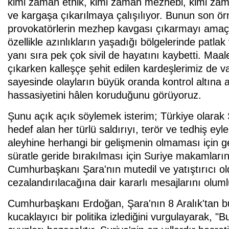
kimi zaman etnik, kimi zaman mezhebi, kimi zam
ve kargaşa çıkarılmaya çalışılıyor. Bunun son ö
provokatörlerin mezhep kavgası çıkarmayı amaçla
özellikle azınlıkların yaşadığı bölgelerinde patl
yanı sıra pek çok sivil de hayatını kaybetti. Ma
çıkarken kalleşçe şehit edilen kardeşlerimiz de v
sayesinde olayların büyük oranda kontrol altına
hassasiyetini hâlen koruduğunu görüyoruz.
Şunu açık açık söylemek isterim; Türkiye olarak Sur
hedef alan her türlü saldırıyı, terör ve tedhiş ey
aleyhine herhangi bir gelişmenin olmaması için ge
süratle geride bırakılması için Suriye makamların
Cumhurbaşkanı Şara'nın mutedil ve yatıştırıcı ol
cezalandırılacağına dair kararlı mesajlarını oluml
Cumhurbaşkanı Erdoğan, Şara'nın 8 Aralık'tan 
kucaklayıcı bir politika izlediğini vurgulayarak,