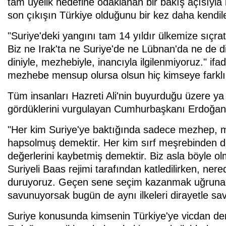
tam üyelik hedefine odaklanan bir bakış açısıyla i
son çıkışın Türkiye olduğunu bir kez daha kendiler
"Suriye'deki yangını tam 14 yıldır ülkemize sıçra
Biz ne Irak'ta ne Suriye'de ne Lübnan'da ne de di
diniyle, mezhebiyle, inancıyla ilgilenmiyoruz." 
mezhebe mensup olursa olsun hiç kimseye farklı g
Tüm insanları Hazreti Ali'nin buyurduğu üzere ya 
gördüklerini vurgulayan Cumhurbaşkanı Erdoğan, 
"Her kim Suriye'ye baktığında sadece mezhep, m
hapsolmuş demektir. Her kim sırf meşrebinden do
değerlerini kaybetmiş demektir. Biz asla böyle 
Suriyeli Baas rejimi tarafından katledilirken, n
duruyoruz. Geçen sene seçim kazanmak uğruna faş
savunuyorsak bugün de aynı ilkeleri dirayetle sa
Suriye konusunda kimsenin Türkiye'ye vicdan d