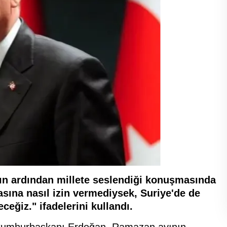
ın ardından millete seslendiği konuşmasında
asına nasıl izin vermediysek, Suriye'de de
eğiz." ifadelerini kullandı.
n Cumhurbaşkanı Erdoğan, Ramazan ayının,