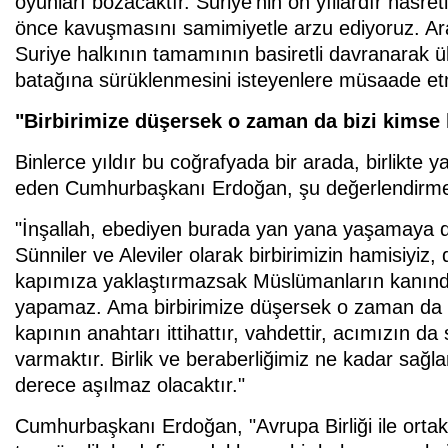
oyunları bozacaktır. Suriye'nin on yıllardır hasret
önce kavuşmasını samimiyetle arzu ediyoruz. Ar
Suriye halkının tamamının basiretli davranarak ül
batağına sürüklenmesini isteyenlere müsaade et
"Birbirimize düşersek o zaman da bizi kims
Binlerce yıldır bu coğrafyada bir arada, birlikte 
eden Cumhurbaşkanı Erdoğan, şu değerlendirme
"İnşallah, ebediyen burada yan yana yaşamaya de
Sünniler ve Aleviler olarak birbirimizin hamisiyiz,
kapımıza yaklaştırmazsak Müslümanların kanınd
yapamaz. Ama birbirimize düşersek o zaman da 
kapının anahtarı ittihattır, vahdettir, acımızın 
varmaktır. Birlik ve beraberliğimiz ne kadar sa
derece aşılmaz olacaktır."
Cumhurbaşkanı Erdoğan, "Avrupa Birliği ile ortak 