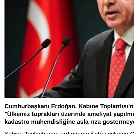
Cumhurbaşkanı Erdoğan, Kabine Toplantısı'n
"Ülkemiz toprakları üzerinde ameliyat yapılm
kadastro mühendisliğine asla rıza göstermeyec
Kabine Toplantısının ardından millete seslene