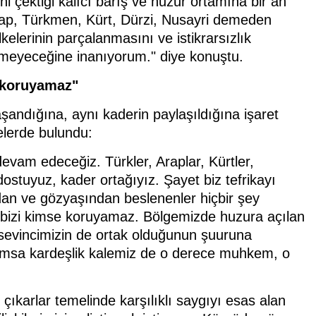
ini çektiği kalıcı barış ve huzur ortamına bir an
ap, Türkmen, Kürt, Dürzi, Nusayri demeden
kelerinin parçalanmasını ve istikrarsızlık
meyeceğine inanıyorum." diye konuştu.
e koruyamaz"
yaşandığına, aynı kaderin paylaşıldığına işaret
lerde bulundu:
vam edeceğiz. Türkler, Araplar, Kürtler,
 dostuyuz, kader ortağıyız. Şayet biz tefrikayı
an ve gözyaşından beslenenler hiçbir şey
bizi kimse koruyamaz. Bölgemizde huzura açılan
da sevincimizin de ortak olduğunun şuuruna
ğlamsa kardeşlik kalemiz de o derece muhkem, o
çıkarlar temelinde karşılıklı saygıyı esas alan