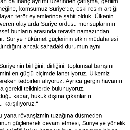
an da inanç ayrımı üzerinden çatışma, gerilim
rneğine, komşumuz Suriye'de, eski resim artığı
yan terör eylemlerinde şahit olduk. Ülkenin
ak veren olaylarda Suriye ordusu mensuplarının
alesef bunların arasında teravih namazından
ar. Suriye hükûmet güçlerinin etkin müdahalesi
 alındığını ancak sahadaki durumun aynı
iye'nin birliğini, dirliğini, toplumsal barışını
lemini en güçlü biçimde lanetliyoruz. Ülkemiz
reken tedbirleri alıyoruz. Ayrıca gergin havanın
a gerekli telkinlerde bulunuyoruz.
duğu kadar, hukuk dışına çıkanların
u karşılıyoruz."
bu yana rövanşizmin tuzağına düşmeden
 "Bunun güçlenerek devam etmesi, Suriye'ye yönelik