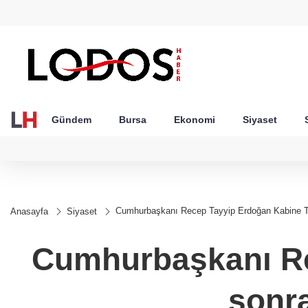
GEL
TND
BGN
VND
56
18,1982
16,2473
28,0626
0,0018
Gündem
Bursa
Ekonomi
Siyaset
Cumhurbaşkanı Recep Tayyip Erdoğan Kabine To
Anasayfa
Siyaset
Cumhurbaşkanı Re
sonr