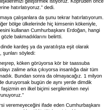
lişkilerimizi geliştirmek istiyoruz. Köprüden önce
ine hatırlatıyoruz." dedi.
tmaya çalışanlara da şunu tekrar hatırlatıyorum.
ğer bölge ülkelerinde hiç kimsenin kökeniyle,
ifadesini kullanan Cumhurbaşkanı Erdoğan, hangi
özle bakmadıklarını belirtti.
dinde kardeş ya da yaratılışta eşit olarak
şunları söyledi:
eşrep, köken görüyorsa kör bir taassuba
layı zalime arka çıkıyorsa insanlığa dair tüm
olmadık. Bundan sonra da olmayacağız. 1 milyon
erede duruyorsak bugün de aynı yerde dimdik
izmin en ilkel biçimi sergilenirken neyi
vunuyoruz."
ersi veremeyeceğini ifade eden Cumhurbaşkanı