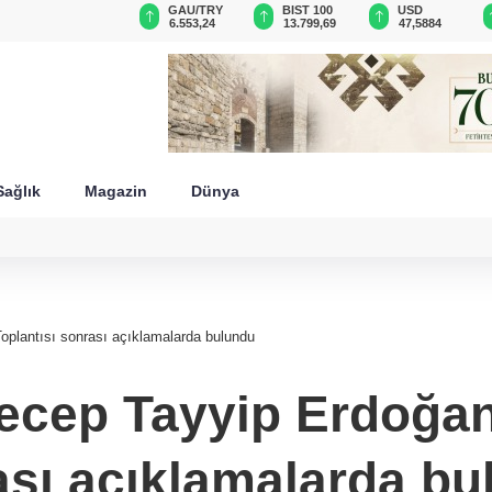
GAU/TRY
BIST 100
USD
EUR
6.553,24
13.799,69
47,5884
55,0514
Sağlık
Magazin
Dünya
plantısı sonrası açıklamalarda bulundu
cep Tayyip Erdoğan 
ası açıklamalarda bu