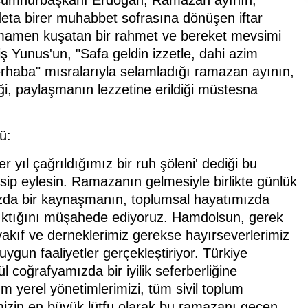
deta birer muhabbet sofrasına dönüşen iftar
 tamamen kuşatan bir rahmet ve bereket mevsimi
Yunus'un, "Safa geldin izzetle, dahi azim
haba" mısralarıyla selamladığı ramazan ayının,
iği, paylaşmanın lezzetine erildiği müstesna
ü:
yıl çağrıldığımız bir ruh şöleni' dediği bu
sip eylesin. Ramazanın gelmesiyle birlikte günlük
ızda bir kaynaşmanın, toplumsal hayatımızda
çıktığını müşahede ediyoruz. Hamdolsun, gerek
akıf ve derneklerimiz gerekse hayırseverlerimiz
ygun faaliyetler gerçekleştiriyor. Türkiye
coğrafyamızda bir iyilik seferberliğine
m yerel yönetimlerimizi, tüm sivil toplum
imizin en büyük lütfu olarak bu ramazanı geçen