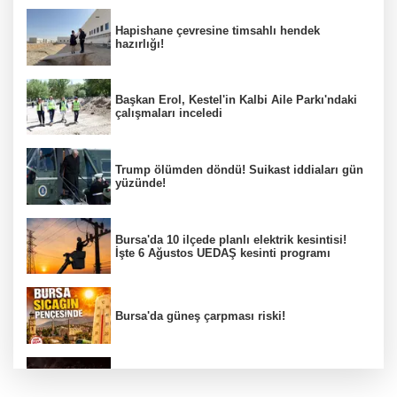
Hapishane çevresine timsahlı hendek
hazırlığı!
Başkan Erol, Kestel'in Kalbi Aile Parkı'ndaki
çalışmaları inceledi
Trump ölümden döndü! Suikast iddiaları gün
yüzünde!
Bursa'da 10 ilçede planlı elektrik kesintisi!
İşte 6 Ağustos UEDAŞ kesinti programı
Bursa'da güneş çarpması riski!
Bursa YENİ Parti İl Başkanı Nihat Yeşiltaş'ın
A Takımı belli oldu!