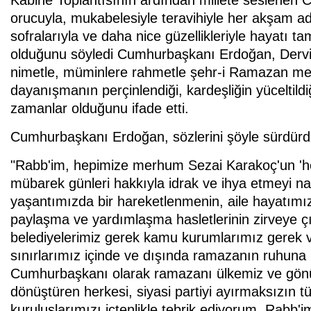
orucuyla, mukabelesiyle teravihiyle her akşam a
sofralarıyla ve daha nice güzellikleriyle hayatı
olduğunu söyledi Cumhurbaşkanı Erdoğan, Derviş 
nimetle, müminlere rahmetle şehr-i Ramazan mer
dayanışmanın perçinlendiği, kardeşliğin yüceltild
zamanlar olduğunu ifade etti.
Cumhurbaşkanı Erdoğan, sözlerini şöyle sürdürd
"Rabb'im, hepimize merhum Sezai Karakoç'un 'her 
mübarek günleri hakkıyla idrak ve ihya etmeyi na
yaşantımızda bir hareketlenmenin, aile hayatım
paylaşma ve yardımlaşma hasletlerinin zirveye 
belediyelerimiz gerek kamu kurumlarımız gerek v
sınırlarımız içinde ve dışında ramazanın ruhuna u
Cumhurbaşkanı olarak ramazanı ülkemiz ve gönül 
dönüştüren herkesi, siyasi partiyi ayırmaksızın tü
kuruluşlarımızı içtenlikle tebrik ediyorum. Rabb'