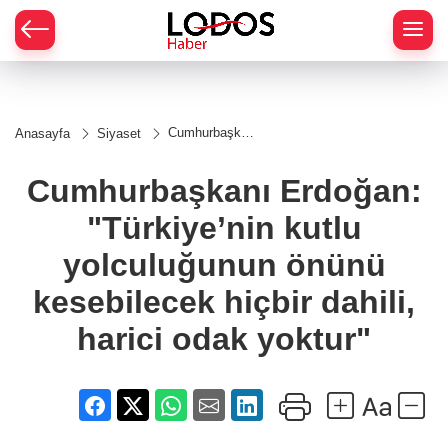
Cumhurbaşkanı
Anasayfa
Siyaset
Erdoğan:
"Türkiye’nin
kutlu
Cumhurbaşkanı Erdoğan:
yolculuğunun
önünü
"Türkiye’nin kutlu
kesebilecek
hiçbir dahili,
harici odak
yolculuğunun önünü
yoktur"
kesebilecek hiçbir dahili,
harici odak yoktur"