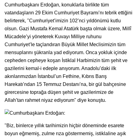
Cumhurbaşkanı Erdoğan, konuklarla birlikte tüm
vatandaşların 29 Ekim Cumhuriyet Bayramı’nı tebrik ettiğini
belirterek, "Cumhuriyet’imizin 102’nci yıldönümü kutlu
olsun. Gazi Mustafa Kemal Atatürk başta olmak üzere, Millî
Mücadele’yi yöneterek Kuvayı Milliye ruhunu
Cumhuriyet’le taçlandıran Büyük Millet Meclisimizin tüm
mensuplarını şükranla yad ediyorum. Onca yokluk içinde
cepheden cepheye koşan İstiklal Harbimizin tüm şehit ve
gazilerini kemal-i edeple anıyorum. Anadolu’daki ilk
akınlarımızdan İstanbul’un Fethine, Kıbrıs Barış
Harekatı’ndan 15 Temmuz Destanı’na, bir gül bahçesine
girercesine toprağa düşen şehit ve gazilerimize de
Allah’tan rahmet niyaz ediyorum" diye konuştu.
"Biz, binlerce yıllık tarihimizin hiçbir döneminde esarete
boyun eğmemiş, zulme rıza göstermemiş, istiklaline aşık