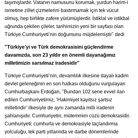
taşımışlardır. Vatanın namusunu korumak, yurdun harim-i
ismetine zillet çizmelerini bastırmamak için tek vücut
olmuş, hep birlikte zafere yürümüşlerdir. İstiklal ve istikbal
uğrunda çekilen çileler, tarihimizin yeni bir sayfası olan
Türkiye Cumhuriyeti’nin doğumunu müjdelemiştir" dedi
"Türkiye’yi ve Türk demokrasisini güçlendirme
davamızda, son 23 yıldır en önemli dayanağımız
milletimizin sarsılmaz iradesidir"
Türkiye Cumhuriyeti’nin, devamlılık ilkesine dayalı kadim
devlet geleneğinin en son halkası olduğunu vurgulayan
Cumhurbaşkanı Erdoğan, "Bundan 102 sene evvel ilan
edilen Cumhuriyetimiz, ’Hakimiyet kayıtsız şartsız
milletindir’ ilkesiyle de aynı zamanda milli iradenin
şahlanışıdır. Cumhuriyetin, mütemmim cüzü demokrasidir.
Cumhuriyeti; cumhurla ve demokrasiyle taçlandırma
yolculuğu, tek parti yıllarında ve darbe dönemlerinde