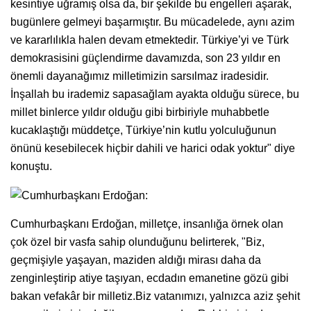
kesintiye uğramış olsa da, bir şekilde bu engelleri aşarak,
bugünlere gelmeyi başarmıştır. Bu mücadelede, aynı azim
ve kararlılıkla halen devam etmektedir. Türkiye’yi ve Türk
demokrasisini güçlendirme davamızda, son 23 yıldır en
önemli dayanağımız milletimizin sarsılmaz iradesidir.
İnşallah bu irademiz sapasağlam ayakta olduğu sürece, bu
millet binlerce yıldır olduğu gibi birbiriyle muhabbetle
kucaklaştığı müddetçe, Türkiye’nin kutlu yolculuğunun
önünü kesebilecek hiçbir dahili ve harici odak yoktur" diye
konuştu.
Cumhurbaşkanı Erdoğan, milletçe, insanlığa örnek olan
çok özel bir vasfa sahip olunduğunu belirterek, "Biz,
geçmişiyle yaşayan, maziden aldığı mirası daha da
zenginleştirip atiye taşıyan, ecdadın emanetine gözü gibi
bakan vefakâr bir milletiz.Biz vatanımızı, yalnızca aziz şehit