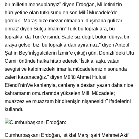
bir milletin mensuplarıyız" diyen Erdoğan, Milletimizin
hürriyetine olan tutkusunu en son Millî Mücadele’de
gördük. ’Maraş bize mezar olmadan, düşmana gülizar
olmaz’ diyen Sütçü İmam’ın"Türk bu topraklara, bu
topraklar da Türk’e ısındı. Sade siz değil, bütün dünya bir
araya gelse, bizi bu topraklardan ayıramaz." diyen Antepli
Şahin Bey’inİşgalcilerin İzmir’e çıktığı gün, Denizli’deki Ulu
Camii önünde halka hitap ederek "İstiklal aşkı, vatan
sevgisi ve kalbimizdeki imanla mücadelemizin sonunda
zaferi kazanacağız." diyen Müftü Ahmet Hulusi
Efendi’ninVe kanlarıyla, canlarıyla destan yazan daha nice
kahramanın omuzlarında yükselen Milli Mücadele;
muazzez ve muazzam bir direnişin nişanesidir" ifadelerini
kullandı.
Cumhurbaşkanı Erdoğan, İstiklal Marşı şairi Mehmet Akif