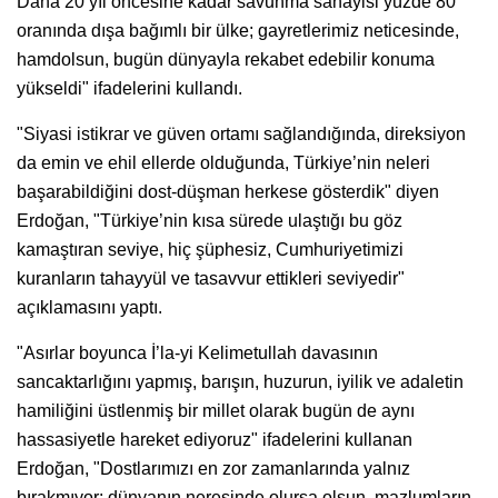
Daha 20 yıl öncesine kadar savunma sanayisi yüzde 80
oranında dışa bağımlı bir ülke; gayretlerimiz neticesinde,
hamdolsun, bugün dünyayla rekabet edebilir konuma
yükseldi" ifadelerini kullandı.
"Siyasi istikrar ve güven ortamı sağlandığında, direksiyon
da emin ve ehil ellerde olduğunda, Türkiye’nin neleri
başarabildiğini dost-düşman herkese gösterdik" diyen
Erdoğan, "Türkiye’nin kısa sürede ulaştığı bu göz
kamaştıran seviye, hiç şüphesiz, Cumhuriyetimizi
kuranların tahayyül ve tasavvur ettikleri seviyedir"
açıklamasını yaptı.
"Asırlar boyunca İ’la-yi Kelimetullah davasının
sancaktarlığını yapmış, barışın, huzurun, iyilik ve adaletin
hamiliğini üstlenmiş bir millet olarak bugün de aynı
hassasiyetle hareket ediyoruz" ifadelerini kullanan
Erdoğan, "Dostlarımızı en zor zamanlarında yalnız
bırakmıyor; dünyanın neresinde olursa olsun, mazlumların