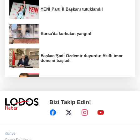
YENİ Parti İl Başkanı tutuklandı!
Bursa'da korkutan yangın!
Başkan Şadi Özdemir duyurdu: Akıllı imar
dönemi başladı
Acun Ilıcalı’dan transfer önerilerine olay
tepki: “Manyak mısınız siz?”
Bizi Takip Edin!
Bakan Gürlek duyurdu: İki çocuk cinayeti
aydınlatıldı!
Sigara implant kaybının en büyük
Künye
nedenlerinden biri
Çerez Politikası