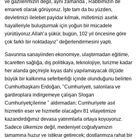
ve gazilerimizin değil, aynı zamanda , Rabbimizin de
emaneti olarak görüyoruz. İşte tam da bu yüzden,
devletimizi ilelebet payidar kılmak, milletimizi asırlık
hayalleriyle buluşturmak için yoğun bir mücadele
yürütüyoruz.Allah’a şükür, bugün, 102 yıl öncesine göre
çok farklı bir noktadayız" değerlendirmesini yaptı.
Savunma sanayiinden ekonomiye, ulaştırmadan eğitime,
ticaretten sağlığa, dış politikaya, teknolojiye, turizme kadar
her alanda geçmişle kıyas dahi yapılamayacak ölçüde
büyük bir kalkınma seferberliği içinde olunduğunu belirten
Cumhurbaşkanı Erdoğan, "Cumhuriyeti, salonlara ve
gardıroplara indirgemeye çalışan Slogan
Cumhuriyetçilerine " aldırmadan; Cumhuriyete asıl
hizmetin eser ve hizmetle olacağını 81 vilayetimize
kazandırdığımız devasa yatırımlarla ortaya koyuyoruz.
Sadece ülkemize değil, medeniyet coğrafyamızın
tamamına huzur ve istikrar getirecek; dostlarımıza rahat bir