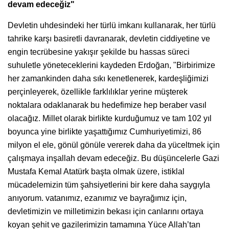
devam edeceğiz"
Devletin uhdesindeki her türlü imkanı kullanarak, her türlü
tahrike karşı basiretli davranarak, devletin ciddiyetine ve
engin tecrübesine yakışır şekilde bu hassas süreci
suhuletle yöneteceklerini kaydeden Erdoğan, "Birbirimize
her zamankinden daha sıkı kenetlenerek, kardeşliğimizi
perçinleyerek, özellikle farklılıklar yerine müşterek
noktalara odaklanarak bu hedefimize hep beraber vasıl
olacağız. Millet olarak birlikte kurduğumuz ve tam 102 yıl
boyunca yine birlikte yaşattığımız Cumhuriyetimizi, 86
milyon el ele, gönül gönüle vererek daha da yüceltmek için
çalışmaya inşallah devam edeceğiz. Bu düşüncelerle Gazi
Mustafa Kemal Atatürk başta olmak üzere, istiklal
mücadelemizin tüm şahsiyetlerini bir kere daha saygıyla
anıyorum. vatanımız, ezanımız ve bayrağımız için,
devletimizin ve milletimizin bekası için canlarını ortaya
koyan şehit ve gazilerimizin tamamına Yüce Allah’tan