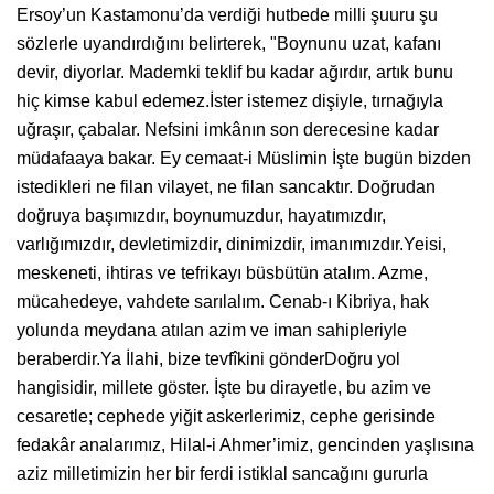
Ersoy’un Kastamonu’da verdiği hutbede milli şuuru şu
sözlerle uyandırdığını belirterek, "Boynunu uzat, kafanı
devir, diyorlar. Mademki teklif bu kadar ağırdır, artık bunu
hiç kimse kabul edemez.İster istemez dişiyle, tırnağıyla
uğraşır, çabalar. Nefsini imkânın son derecesine kadar
müdafaaya bakar. Ey cemaat-i Müslimin İşte bugün bizden
istedikleri ne filan vilayet, ne filan sancaktır. Doğrudan
doğruya başımızdır, boynumuzdur, hayatımızdır,
varlığımızdır, devletimizdir, dinimizdir, imanımızdır.Yeisi,
meskeneti, ihtiras ve tefrikayı büsbütün atalım. Azme,
mücahedeye, vahdete sarılalım. Cenab-ı Kibriya, hak
yolunda meydana atılan azim ve iman sahipleriyle
beraberdir.Ya İlahi, bize tevfîkini gönderDoğru yol
hangisidir, millete göster. İşte bu dirayetle, bu azim ve
cesaretle; cephede yiğit askerlerimiz, cephe gerisinde
fedakâr analarımız, Hilal-i Ahmer’imiz, gencinden yaşlısına
aziz milletimizin her bir ferdi istiklal sancağını gururla