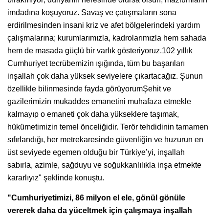
imdadına koşuyoruz. Savaş ve çatışmaların sona
erdirilmesinden insani kriz ve afet bölgelerindeki yardım
çalışmalarına; kurumlarımızla, kadrolarımızla hem sahada
hem de masada güçlü bir varlık gösteriyoruz.102 yıllık
Cumhuriyet tecrübemizin ışığında, tüm bu başarıları
inşallah çok daha yüksek seviyelere çıkartacağız. Şunun
özellikle bilinmesinde fayda görüyorumŞehit ve
gazilerimizin mukaddes emanetini muhafaza etmekle
kalmayıp o emaneti çok daha yükseklere taşımak,
hükümetimizin temel önceliğidir. Terör tehdidinin tamamen
sıfırlandığı, her metrekaresinde güvenliğin ve huzurun en
üst seviyede egemen olduğu bir Türkiye’yi, inşallah
sabırla, azimle, sağduyu ve soğukkanlılıkla inşa etmekte
kararlıyız" şeklinde konuştu.
"Cumhuriyetimizi, 86 milyon el ele, gönül gönüle
vererek daha da yüceltmek için çalışmaya inşallah