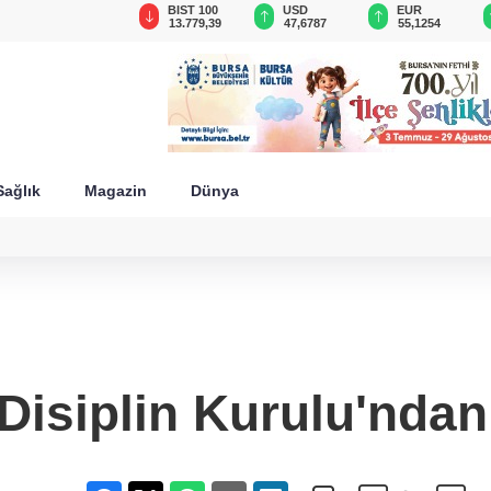
GAU/TRY
BIST 100
USD
EUR
6.660,55
13.779,39
47,6787
55,1254
Sağlık
Magazin
Dünya
siplin Kurulu'ndan i