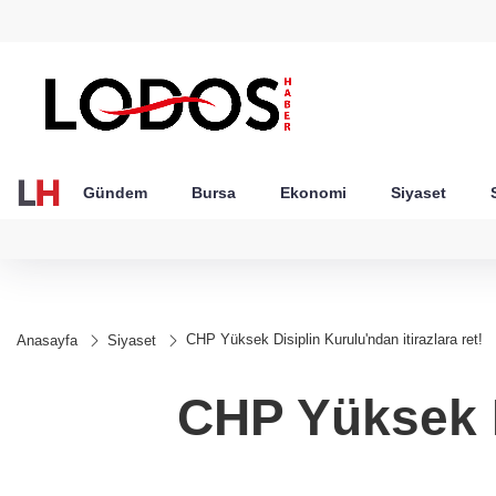
GEL
TND
BGN
VND
49
18,2677
16,3788
27,9743
0,0018
Gündem
Bursa
Ekonomi
Siyaset
CHP Yüksek Disiplin Kurulu'ndan itirazlara ret!
Anasayfa
Siyaset
CHP Yüksek Di