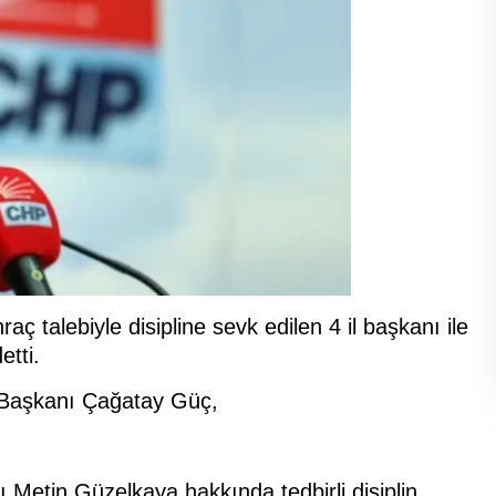
aç talebiyle disipline sevk edilen 4 il başkanı ile
etti.
l Başkanı Çağatay Güç,
nı Metin Güzelkaya hakkında tedbirli disiplin