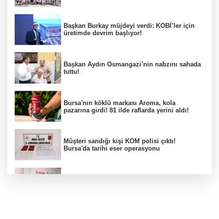
Başkan Burkay müjdeyi verdi: KOBİ’ler için
üretimde devrim başlıyor!
Başkan Aydın Osmangazi’nin nabzını sahada
tuttu!
Bursa'nın köklü markası Aroma, kola
pazarına girdi! 81 ilde raflarda yerini aldı!
Müşteri sandığı kişi KOM polisi çıktı!
Bursa'da tarihi eser operasyonu
Osmangazi’de iş arayanlara destek!
Yıldırım Belediyesi'nden uluslararası