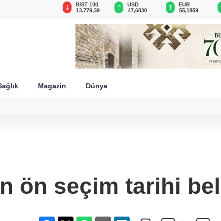
GAU/TRY
BIST 100
USD
EUR
6.666,91
13.779,39
47,6830
55,1859
Sağlık
Magazin
Dünya
 ön seçim tarihi bel