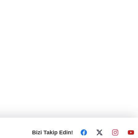
minyatür yarışması! Erguvan Bayramı sanatla
geleceğe taşınacak!
13. Dijital Medya Çalıştayı'nda Hadi Özışık'tan
dikkat çeken çağrı!
TBMM'de kritik gün! 'Çerçeve Yasa' teklifi
komisyon masasında!
Bizi Takip Edin!