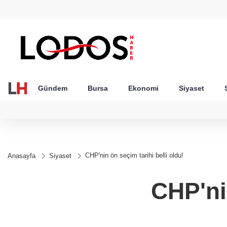
GEL
TND
BGN
VND
50
18,2693
16,3747
27,9743
0,0018
Gündem
Bursa
Ekonomi
Siyaset
CHP'nin ön seçim tarihi belli oldu!
Anasayfa
Siyaset
CHP'nin