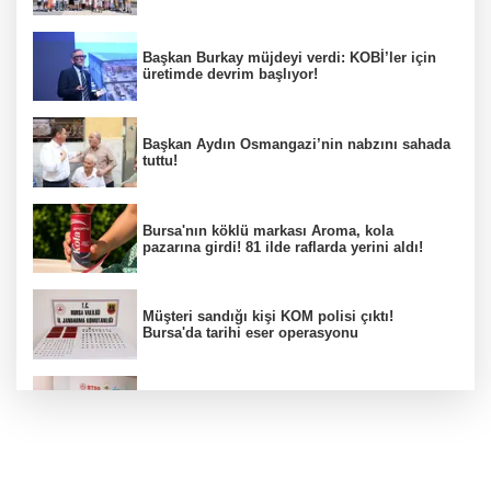
Başkan Burkay müjdeyi verdi: KOBİ’ler için
üretimde devrim başlıyor!
Başkan Aydın Osmangazi’nin nabzını sahada
tuttu!
Bursa'nın köklü markası Aroma, kola
pazarına girdi! 81 ilde raflarda yerini aldı!
Müşteri sandığı kişi KOM polisi çıktı!
Bursa'da tarihi eser operasyonu
Osmangazi’de iş arayanlara destek!
Yıldırım Belediyesi'nden uluslararası