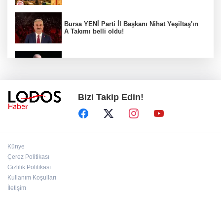
Bursa YENİ Parti İl Başkanı Nihat Yeşiltaş'ın
A Takımı belli oldu!
Erdoğan: Terör tehdidinden kalıcı olarak
kurtulacağız
Bizi Takip Edin!
Ömer Çelik: "Yasal düzenleme PKK'yı sona
erdirecek"
Mimarlardan ruhsat süreçlerinde kanun dışı
Künye
ücret taleplerine ilişkin açıklama!
Çerez Politikası
Gizlilik Politikası
Kullanım Koşulları
Bursa Festivali’nde 'Cimri' rüzgarı: Tam not
aldı!
İletişim