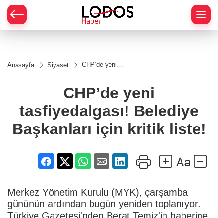
CHP’de yeni
Anasayfa
Siyaset
tasfiyedalgası!
Belediye
Başkanları
CHP’de yeni
için kritik liste!
tasfiyedalgası! Belediye
Başkanları için kritik liste!
Merkez Yönetim Kurulu (MYK), çarşamba
gününün ardından bugün yeniden toplanıyor.
Türkiye Gazetesi'nden Berat Temiz'in haberine