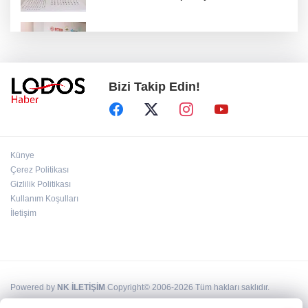
Osmangazi’de iş arayanlara destek!
Bizi Takip Edin!
Yıldırım Belediyesi'nden uluslararası
minyatür yarışması! Erguvan Bayramı sanatla
geleceğe taşınacak!
13. Dijital Medya Çalıştayı'nda Hadi Özışık'tan
Künye
dikkat çeken çağrı!
Çerez Politikası
Gizlilik Politikası
Kullanım Koşulları
TBMM'de kritik gün! 'Çerçeve Yasa' teklifi
komisyon masasında!
İletişim
Powered by
NK İLETİŞİM
Copyright© 2006-2026 Tüm hakları saklıdır.