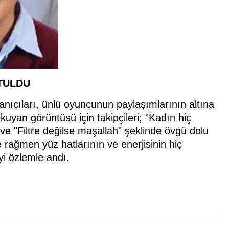
TULDU
anıcıları, ünlü oyuncunun paylaşımlarının altına
uyan görüntüsü için takipçileri; "Kadın hiç
e "Filtre değilse maşallah" şeklinde övgü dolu
e rağmen yüz hatlarının ve enerjisinin hiç
yi özlemle andı.