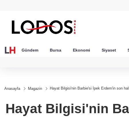
GEL
TND
BGN
VND
53
18,1941
16,2437
28,0626
0,0018
Gündem
Bursa
Ekonomi
Siyaset
Hayat Bilgisi'nin Barbie'si İpek Erdem'in son ha
Anasayfa
Magazin
Hayat Bilgisi'nin Ba