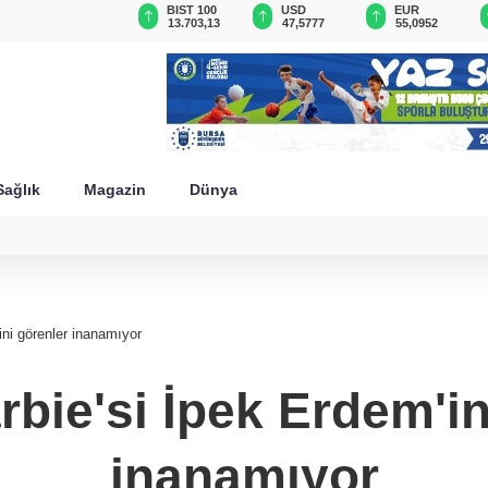
GAU/TRY
BIST 100
USD
EUR
6.578,51
13.703,13
47,5777
55,0952
Sağlık
Magazin
Dünya
lini görenler inanamıyor
rbie'si İpek Erdem'i
inanamıyor