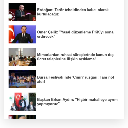
Erdoğan: Terör tehdidinden kalıcı olarak
kurtulacağız
Ömer Çelik: "Yasal düzenleme PKK'yı sona
erdirecek"
Mimarlardan ruhsat süreçlerinde kanun dışı
ücret taleplerine ilişkin açıklama!
Bursa Festivali’nde 'Cimri' rüzgarı: Tam not
aldı!
Başkan Erkan Aydın: "Hiçbir mahalleye ayrım
yapmıyoruz"
İYİ Parti ''Hayır" dedi! MHP'den sert tepki
geldi!