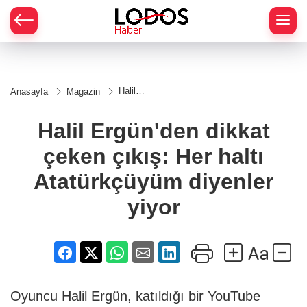
Halil
Anasayfa
Magazin
Ergün'den
dikkat çeken
çıkış: Her
Halil Ergün'den dikkat
haltı
Atatürkçüyüm
çeken çıkış: Her haltı
diyenler yiyor
Atatürkçüyüm diyenler
yiyor
Oyuncu Halil Ergün, katıldığı bir YouTube