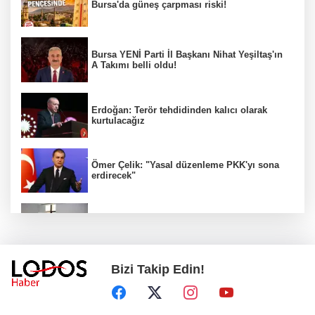
Bursa'da güneş çarpması riski!
Bursa YENİ Parti İl Başkanı Nihat Yeşiltaş'ın
A Takımı belli oldu!
Erdoğan: Terör tehdidinden kalıcı olarak
kurtulacağız
Ömer Çelik: "Yasal düzenleme PKK'yı sona
erdirecek"
Mimarlardan ruhsat süreçlerinde kanun dışı
ücret taleplerine ilişkin açıklama!
Bizi Takip Edin!
Bursa Festivali’nde 'Cimri' rüzgarı: Tam not
aldı!