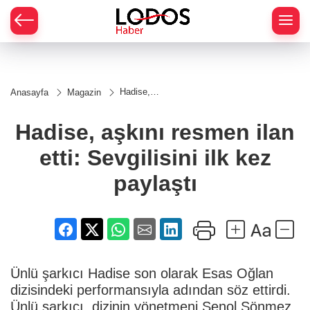
Hadise,
Anasayfa
Magazin
aşkını
resmen
ilan etti:
Hadise, aşkını resmen ilan
Sevgilisini
ilk kez
etti: Sevgilisini ilk kez
paylaştı
paylaştı
Ünlü şarkıcı Hadise son olarak Esas Oğlan
dizisindeki performansıyla adından söz ettirdi.
Ünlü şarkıcı, dizinin yönetmeni Şenol Sönmez