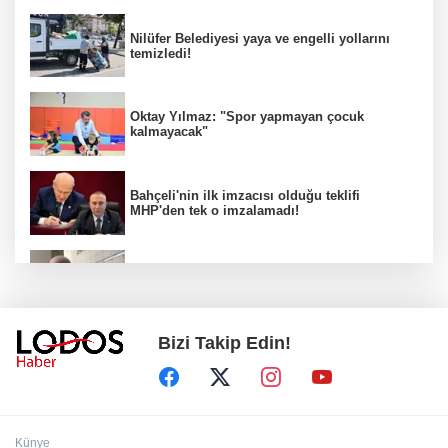
Nilüfer Belediyesi yaya ve engelli yollarını
temizledi!
Oktay Yılmaz: "Spor yapmayan çocuk
kalmayacak"
Bahçeli'nin ilk imzacısı olduğu teklifi
MHP'den tek o imzalamadı!
Özkök: "Cumhurbaşkanına hakaret aklımın
ucundan bile geçmez"
Bizi Takip Edin!
Zafer Partisi Genel Başkanı Özdağ:
"Babanızın kemiklerini sızlatmayacağınızdan
eminim."!
Müsavat Dervişoğlu Balıkesir'e "Bayrak
Künye
Kaldırıyorum" Mitingi çağrısında bulundu!