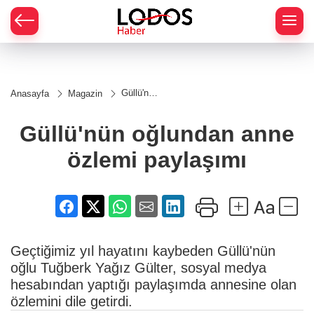
Güllü'nün
Anasayfa
Magazin
oğlundan
anne
özlemi
Güllü'nün oğlundan anne
paylaşımı
özlemi paylaşımı
Geçtiğimiz yıl hayatını kaybeden Güllü'nün
oğlu Tuğberk Yağız Gülter, sosyal medya
hesabından yaptığı paylaşımda annesine olan
özlemini dile getirdi.