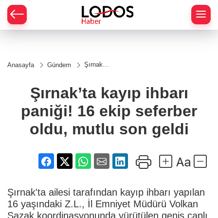
Şırnak’ta
Anasayfa
Gündem
kayıp
ihbarı
paniği!
Şırnak’ta kayıp ihbarı
16 ekip
seferber
paniği! 16 ekip seferber
oldu,
mutlu
son geldi
oldu, mutlu son geldi
Şırnak'ta ailesi tarafından kayıp ihbarı yapılan
16 yaşındaki Z.L., İl Emniyet Müdürü Volkan
Sazak koordinasyonunda yürütülen geniş çaplı