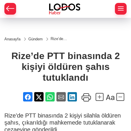
Rize’de
Anasayfa
Gündem
PTT
binasında
2 kişiyi
Rize’de PTT binasında 2
öldüren
şahıs
kişiyi öldüren şahıs
tutuklandı
tutuklandı
Rize’de PTT binasında 2 kişiyi silahla öldüren
şahıs, çıkarıldığı mahkemede tutuklanarak
cezaevine gönderildi.