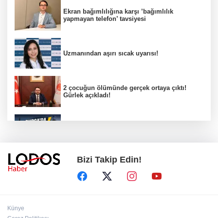
Ekran bağımlılığına karşı ’bağımlılık
yapmayan telefon’ tavsiyesi
Uzmanından aşırı sıcak uyarısı!
2 çocuğun ölümünde gerçek ortaya çıktı!
Gürlek açıkladı!
Bursa’da 8 Ağustos Cumartesi elektrik
kesintisi!
Bizi Takip Edin!
Bursa'da Perseid meteor yağmuru heyecanı:
Işıklar sönecek!
‘’Eskişehir'de yaşıyor" iddialarına yanıt:
Künye
"Önceliğim annelik!"