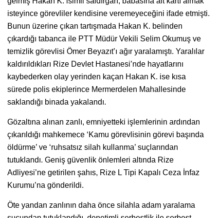
gelmiş Hakan K. isimli saldırgan, babasına ait kartı almak
isteyince görevliler kendisine veremeyeceğini ifade etmişti.
Bunun üzerine çıkan tartışmada Hakan K. belinden
çıkardığı tabanca ile PTT Müdür Vekili Selim Okumuş ve
temizlik görevlisi Ömer Beyazıt’ı ağır yaralamıştı. Yaralılar
kaldırıldıkları Rize Devlet Hastanesi’nde hayatlarını
kaybederken olay yerinden kaçan Hakan K. ise kısa
sürede polis ekiplerince Mermerdelen Mahallesinde
saklandığı binada yakalandı.
Gözaltına alınan zanlı, emniyetteki işlemlerinin ardından
çıkarıldığı mahkemece ‘Kamu görevlisinin görevi başında
öldürme’ ve ‘ruhsatsız silah kullanma’ suçlarından
tutuklandı. Geniş güvenlik önlemleri altında Rize
Adliyesi’ne getirilen şahıs, Rize L Tipi Kapalı Ceza İnfaz
Kurumu’na gönderildi.
Öte yandan zanlının daha önce silahla adam yaralama
suçundan tutuklandığı, denetimli serbestlik ile serbest