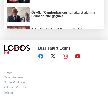
Özkök: "Cumhurbaşkanına hakaret aklımın
ucundan bile geçmez"
Zafer Partisi Genel Başkanı Özdağ:
"Babanızın kemiklerini sızlatmayacağınızdan
eminim."!
Bizi Takip Edin!
Müsavat Dervişoğlu Balıkesir'e "Bayrak
Kaldırıyorum" Mitingi çağrısında bulundu!
8 ülkeden İsrail'e ağır tepki ve ortak bildiri!
Künye
Çerez Politikası
Gizlilik Politikası
Bakan Gürlek, Behçet Oktay'ın ailesiyle
Kullanım Koşulları
görüştü: Dosyanın yeniden incelenmesi talep
İletişim
edildi!