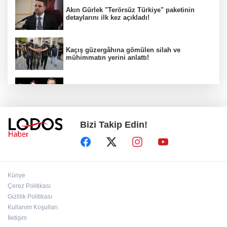
Akın Gürlek "Terörsüz Türkiye" paketinin
detaylarını ilk kez açıkladı!
Kaçış güzergâhına gömülen silah ve
mühimmatın yerini anlattı!
Kuşadası Belediyesi soruşturmasında dikkat
çeken gözaltılar!
Bizi Takip Edin!
Ahbap Derneği için kritik karar!
Araklı Belediye Başkanı'ndan Salah'a ilginç
Künye
teklif!
Çerez Politikası
Gizlilik Politikası
Kullanım Koşulları
Önce dedesi ve büyükannesini öldürdü,
sonra okulda dehşet saçtı!
İletişim