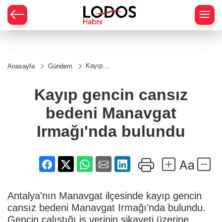
Kayıp
Anasayfa
Gündem
gencin
cansız
bedeni
Kayıp gencin cansız
Manavgat
Irmağı'nda
bedeni Manavgat
bulundu
Irmağı'nda bulundu
Antalya'nın Manavgat ilçesinde kayıp gencin
cansız bedeni Manavgat Irmağı'nda bulundu.
Gencin çalıştığı iş yerinin şikayeti üzerine